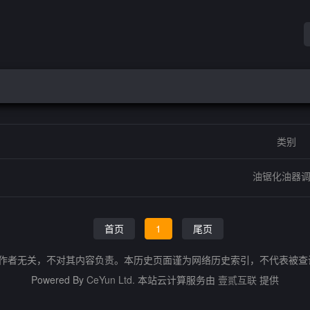
类别
油锯化油器
首页
1
尾页
的作者无关，不对其内容负责。本历史页面谨为网络历史索引，不代表被
Powered By
CeYun Ltd.
本站云计算服务由
壹贰互联
提供