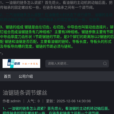
1、一油锯的链条怎么调紧？首先熄火，看油锯的主动机转动轴后面，把
传轴承的固定螺丝松一些，在链条和轴承之间有一个调节阀。
2、二汽油锯链条怎么调整？在油锯熄火的状态下进行调节，油锯的主动
机转动轴后面可以微调，把传轴承上的固定螺丝松一些，在链条。
3、锯链的组成 锯链是由左切齿，右切齿，中导齿也叫驱动齿连接片，铆
钉组合而成油锯链条有几种规格？ 主要有3种规格，锯链参数主要有节距
中导齿厚度刀齿形状 1节距锯链的节距，是3个铆钉的距离除以2锯链的匹
配 锯链和油锯是否匹配，主要看油锯的链轮，导板长度，导板头的形式
及导板导向槽的宽度，锯链的节距必须与链轮。
">
首页
公司介绍
油锯链条调节螺丝
作者:admin
人气：0
更新：2025-12-06 14:30:06
1、一油锯的链条怎么调紧？首先熄火，看油锯的主动机转动轴后面，
把传轴承的固定螺丝松一些，在链条和轴承之间有一个调节阀。