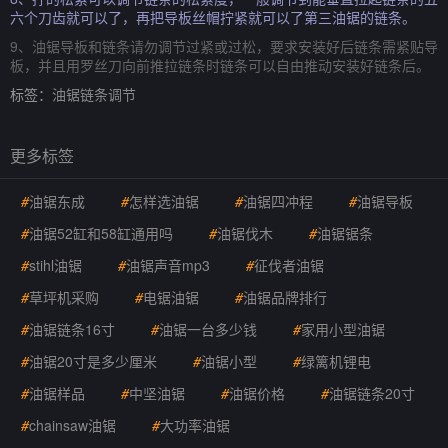
六个刀齿就可以了，再把导板丝帽拧紧就可以了第三油锯的链条。
9、油锯导板和链条请勿调节过紧或过松，要求安装好后链条需紧贴导
板，并且用罗丝刀向前推拉链条时链条可以自由推动安装好链条后。
标签：
油锯链条调节
更多标签
#
油锯东成
#
怎样选油锯
#
油锯四冲程
#
油锯导板
#
油锯52缸和58缸通用吗
#
油锯伐木
#
油锯锯条
#
stihl油锯
#
油锯声音mp3
#
征伐者油锯
#
草坪机采购
#
电锯油锯
#
油锯品牌排行
#
油锯链条16寸
#
油锯一台多少钱
#
家用小型油锯
#
油锯20寸是多少厘米
#
油锯小型
#
绿篱机锂电
#
油锯样品
#
中坚油锯
#
油锯价格
#
油锯链条20寸
#
chainsaw油锯
#
大功率油锯