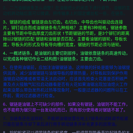
2、二汽油锯链条怎么调整？在油锯熄火的状态下进行调节，油锯的主
动机转动轴后面可以微调，把传轴承上的固定螺丝松一些，在链条。
3、锯链的组成 锯链是由左切齿，右切齿，中导齿也叫驱动齿连接
片，铆钉组合而成油锯链条有几种规格？ 主要有3种规格，锯链参数
主要有节距中导齿厚度刀齿形状 1节距锯链的节距，是3个铆钉的距离
除以2锯链的匹配 锯链和油锯是否匹配，主要看油锯的链轮，导板长
度，导板头的形式及导板导向槽的宽度，锯链的节距必须与链轮。
4、一概述链条，是油锯的主要切割部件，油锯依靠链条的高速传动，
以完成各种锯切作业二结构图1油锯链条，主要由刀齿。
5、在使用油锯前，应加注油锯锯链油，这样做的好处是能够为油锯提
供润滑，减少油锯锯链与油锯导板的摩擦热量，对导板起到保护作用
油锯启动困难或者常温无法启动时，应该首先检查火花塞是否积碳严
重及点火接触气缸拉启动器看是否有火花如果油锯出现加油熄火工作
起来没那么带劲发热机过热等现象时，一般是过滤器的问题所以在工
作前，需对过滤器进行检查。
6、锯链是油锯上不可缺少的部件，如果没有锯链，油锯则不能工作，
也不能称为锯只是一台发动机而已，而有部分使用者对锯链不甚了。
7、当链条还在运转时，不能把油锯放置在地上7链条的试转调节松紧
只能在链条冷却下来后进行用手转动链条并补充更多的润滑油。
8、拧的松紧可以调节链条的松紧度，一般调节到能垂直拉起链条的五