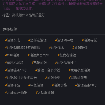
刀头搭配人体工学手柄，含锯片和刀头套件bull电动修枝剪高枝锯轻量
化设计，充电式操作。
标签：
高枝锯什么品牌质量好
更多标签
#
油锯东成
#
怎样选油锯
#
油锯四冲程
#
油锯导板
#
油锯52缸和58缸通用吗
#
油锯伐木
#
油锯锯条
#
stihl油锯
#
油锯声音mp3
#
征伐者油锯
#
草坪机采购
#
电锯油锯
#
油锯品牌排行
#
油锯链条16寸
#
油锯一台多少钱
#
家用小型油锯
#
油锯20寸是多少厘米
#
油锯小型
#
绿篱机锂电
#
油锯样品
#
中坚油锯
#
油锯价格
#
油锯链条20寸
#
chainsaw油锯
#
大功率油锯