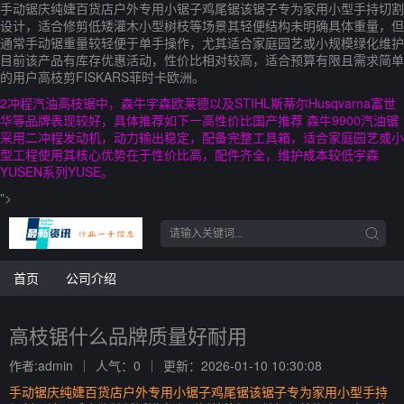
手动锯庆纯婕百货店户外专用小锯子鸡尾锯该锯子专为家用小型手持切割
设计，适合修剪低矮灌木小型树枝等场景其轻便结构未明确具体重量，但
通常手动锯重量较轻便于单手操作，尤其适合家庭园艺或小规模绿化维护
目前该产品有库存优惠活动，性价比相对较高，适合预算有限且需求简单
的用户高枝剪FISKARS菲时卡欧洲。
2冲程汽油高枝锯中，森牛宇森欧莱德以及STIHL斯蒂尔Husqvarna富世
华等品牌表现较好，具体推荐如下一高性价比国产推荐 森牛9900汽油锯
采用二冲程发动机，动力输出稳定，配备完整工具箱，适合家庭园艺或小
型工程使用其核心优势在于性价比高，配件齐全，维护成本较低宇森
YUSEN系列YUSE。
">
首页
公司介绍
高枝锯什么品牌质量好耐用
作者:admin
人气：0
更新：2026-01-10 10:30:08
手动锯庆纯婕百货店户外专用小锯子鸡尾锯该锯子专为家用小型手持