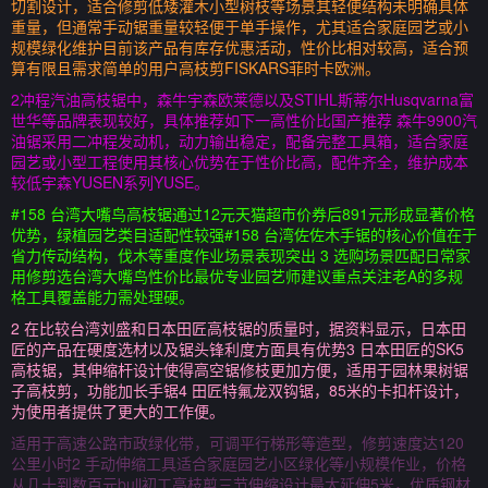
切割设计，适合修剪低矮灌木小型树枝等场景其轻便结构未明确具体
重量，但通常手动锯重量较轻便于单手操作，尤其适合家庭园艺或小
规模绿化维护目前该产品有库存优惠活动，性价比相对较高，适合预
算有限且需求简单的用户高枝剪FISKARS菲时卡欧洲。
2冲程汽油高枝锯中，森牛宇森欧莱德以及STIHL斯蒂尔Husqvarna富
世华等品牌表现较好，具体推荐如下一高性价比国产推荐 森牛9900汽
油锯采用二冲程发动机，动力输出稳定，配备完整工具箱，适合家庭
园艺或小型工程使用其核心优势在于性价比高，配件齐全，维护成本
较低宇森YUSEN系列YUSE。
#158 台湾大嘴鸟高枝锯通过12元天猫超市价券后891元形成显著价格
优势，绿植园艺类目适配性较强#158 台湾佐佐木手锯的核心价值在于
省力传动结构，伐木等重度作业场景表现突出 3 选购场景匹配日常家
用修剪选台湾大嘴鸟性价比最优专业园艺师建议重点关注老A的多规
格工具覆盖能力需处理硬。
2 在比较台湾刘盛和日本田匠高枝锯的质量时，据资料显示，日本田
匠的产品在硬度选材以及锯头锋利度方面具有优势3 日本田匠的SK5
高枝锯，其伸缩杆设计使得高空锯修枝更加方便，适用于园林果树锯
子高枝剪，功能加长手锯4 田匠特氟龙双钩锯，85米的卡扣杆设计，
为使用者提供了更大的工作便。
适用于高速公路市政绿化带，可调平行梯形等造型，修剪速度达120
公里小时2 手动伸缩工具适合家庭园艺小区绿化等小规模作业，价格
从几十到数百元bull初工高枝剪三节伸缩设计最大延伸5米，优质钢材