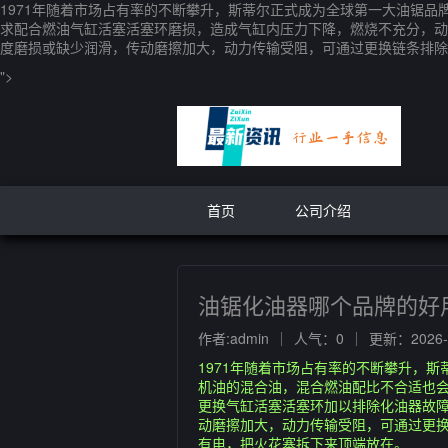
1971年随着市场占有率的不断攀升，斯蒂尔正式成为全球第一大油锯品
求配合燃油气缸活塞活塞环磨损，造成气缸内压力下降，燃烧不充分，动
度磨损或缺少润滑，传动磨擦加大，动力传输受阻，可通过更换链条排除
">
首页
公司介绍
油锯化油器哪个品牌的好
作者:admin
人气：0
更新：2026-0
1971年随着市场占有率的不断攀升，
机油的混合油，混合燃油配比不合适也
更换气缸活塞活塞环加以排除化油器故
动磨擦加大，动力传输受阻，可通过更换
有电，把火花塞拆下来顶端放在。