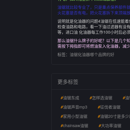
油锯就比较专业了，只是重点保养部件
火花塞是否有电，把火花塞拆下来顶端放
说明就是化油器的问题4油锯在低速能着
检查油路和电路，看一下油过滤器有没
等，进口油 化油器每工作100小时后必
那么油锯什么牌子的好呢？以下是几个知
需按下拇指即可将燃油泵入化油器，减少
标签：
油锯化油器哪个品牌的好
更多标签
#
油锯东成
#
怎样选油锯
#
油
#
油锯声音mp3
#
征伐者油锯
#
家用小型油锯
#
油锯20寸是多少
#
chainsaw油锯
#
大功率油锯