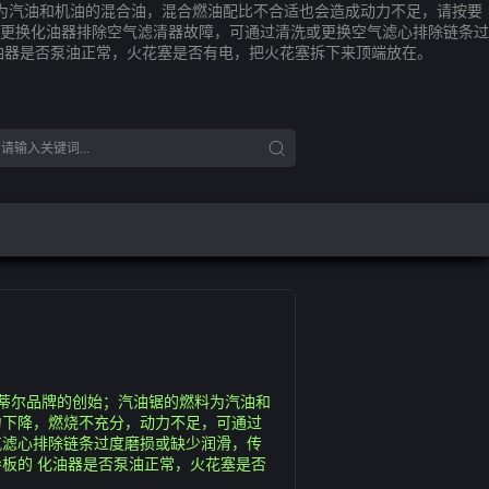
料为汽油和机油的混合油，混合燃油配比不合适也会造成动力不足，请按要
更换化油器排除空气滤清器故障，可通过清洗或更换空气滤心排除链条过
油器是否泵油正常，火花塞是否有电，把火花塞拆下来顶端放在。
斯蒂尔品牌的创始；汽油锯的燃料为汽油和
力下降，燃烧不充分，动力不足，可通过
气滤心排除链条过度磨损或缺少润滑，传
板的 化油器是否泵油正常，火花塞是否