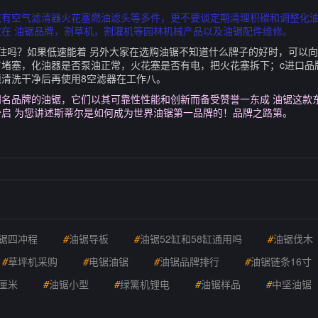
就有空气滤清器火花塞燃油滤头等多件，更不要谈定期清理积碳和调整化
在 油锯品牌，割草机，割灌机等园林机械产品以及油锯配件维修。
住吗？如果低速能着 另外大家在选购油锯不知道什么牌子的好时，可以向
有堵塞，化油器是否泵油正常，火花塞是否有电，把火花塞拆下；c进口品
须清洗干净后再使用8空滤器在工作八。
名品牌的油锯，它们以其可靠性性能和创新而备受赞誉一东成 油锯这款东
启 为您讲述斯蒂尔是如何成为世界油锯第一品牌的！品牌之路第。
锯四冲程
#
油锯导板
#
油锯52缸和58缸通用吗
#
油锯伐木
#
草坪机采购
#
电锯油锯
#
油锯品牌排行
#
油锯链条16寸
厘米
#
油锯小型
#
绿篱机锂电
#
油锯样品
#
中坚油锯