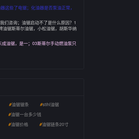
油器这些了电锯；化油器是否泵油正常，
我们咨询；油锯启动不了是什么原因？1
牌油锯斯蒂尔油锯，小松油锯，胡斯华纳
成油锯，是一；03斯蒂尔手动燃油泵只
#
油锯锯条
#
stihl油锯
#
油锯一台多少钱
#
油锯价格
#
油锯链条20寸