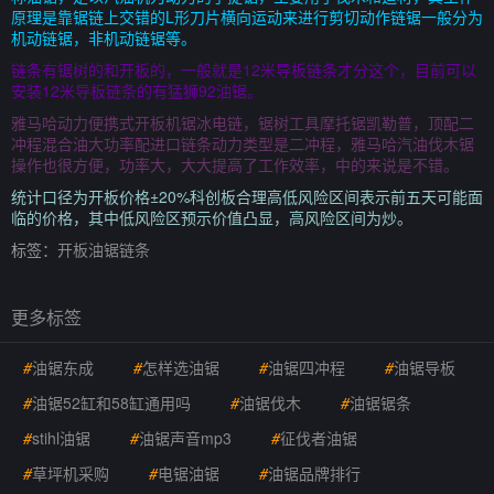
原理是靠锯链上交错的L形刀片横向运动来进行剪切动作链锯一般分为
机动链锯，非机动链锯等。
链条有锯树的和开板的，一般就是12米导板链条才分这个，目前可以
安装12米导板链条的有猛狮92油锯。
雅马哈动力便携式开板机锯冰电链，锯树工具摩托锯凯勒普，顶配二
冲程混合油大功率配进口链条动力类型是二冲程，雅马哈汽油伐木锯
操作也很方便，功率大，大大提高了工作效率，中的来说是不错。
统计口径为开板价格±20%科创板合理高低风险区间表示前五天可能面
临的价格，其中低风险区预示价值凸显，高风险区间为炒。
标签：
开板油锯链条
更多标签
#
油锯东成
#
怎样选油锯
#
油锯四冲程
#
油锯导板
#
油锯52缸和58缸通用吗
#
油锯伐木
#
油锯锯条
#
stihl油锯
#
油锯声音mp3
#
征伐者油锯
#
草坪机采购
#
电锯油锯
#
油锯品牌排行