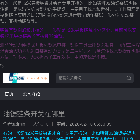
有的一般是12米导板链条才会有专用开板的，比如猛狮92油锯链锯也称
油锯，是以汽油机为动力的手提锯，主要用于伐木和造材，其工作原理是
靠锯链上交错的L形刀片横向运动来进行剪切动作链锯一般分为机动链
锯，非机动链锯等。
链条有锯树的和开板的，一般就是12米导板链条才分这个，目前可以安
装12米导板链条的有猛狮92油锯。
雅马哈动力便携式开板机锯冰电链，锯树工具摩托锯凯勒普，顶配二冲程
混合油大功率配进口链条动力类型是二冲程，雅马哈汽油伐木锯操作也很
方便，功率大，大大提高了工作效率，中的来说是不错。
">
首页
公司介绍
油锯链条开关在哪里
作者:admin
人气：0
更新：2026-02-16 06:30:09
有的一般是12米导板链条才会有专用开板的，比如猛狮92油锯链锯也
称油锯，是以汽油机为动力的手提锯，主要用于伐木和造材，其工作