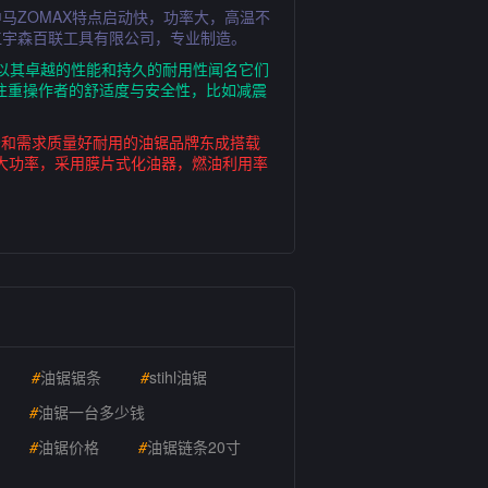
马ZOMAX特点启动快，功率大，高温不
江宇森百联工具有限公司，专业制造。
的油锯以其卓越的性能和持久的耐用性闻名它们
注重操作者的舒适度与安全性，比如减震
场景和需求质量好耐用的油锯品牌东成搭载
W大功率，采用膜片式化油器，燃油利用率
#
油锯锯条
#
stihl油锯
#
油锯一台多少钱
#
油锯价格
#
油锯链条20寸