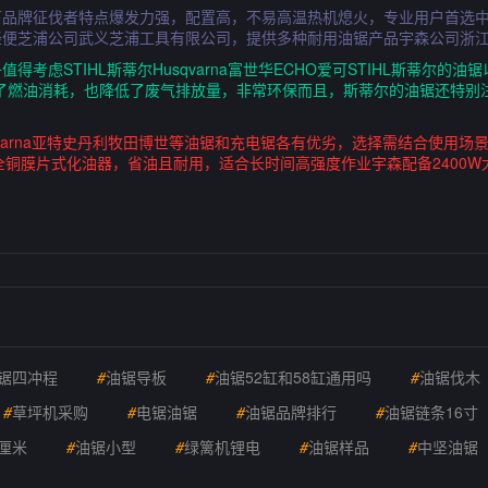
品牌征伐者特点爆发力强，配置高，不易高温热机熄火，专业用户首选中
轻便芝浦公司武义芝浦工具有限公司，提供多种耐用油锯产品宇森公司浙
考虑STIHL斯蒂尔Husqvarna富世华ECHO爱可STIHL斯蒂尔
少了燃油消耗，也降低了废气排放量，非常环保而且，斯蒂尔的油锯还特别
qvarna亚特史丹利牧田博世等油锯和充电锯各有优劣，选择需结合使用
用全铜膜片式化油器，省油且耐用，适合长时间高强度作业宇森配备2400
锯四冲程
#
油锯导板
#
油锯52缸和58缸通用吗
#
油锯伐木
#
草坪机采购
#
电锯油锯
#
油锯品牌排行
#
油锯链条16寸
厘米
#
油锯小型
#
绿篱机锂电
#
油锯样品
#
中坚油锯