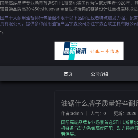
国际高端品牌专业场景首选STIHL斯蒂尔德国作为油锯发明者1926
较普通品牌高30%50%Husqvarna富世华瑞典的链条设计注重极端环
国产十大耐用油锯排行包括但不限于以下品牌征伐者特点爆发力强，配置
具有限公司，提供多种耐用油锯产品宇森公司浙江宇森百联工具有限公司
">
首页
公司介绍
油锯什么牌子质量好些耐
作者:admin
人气：0
更新：2026-0
国际高端品牌专业场景首选STIHL斯
机链条与动力系统高度匹配，动力损耗低且
劳涂层。