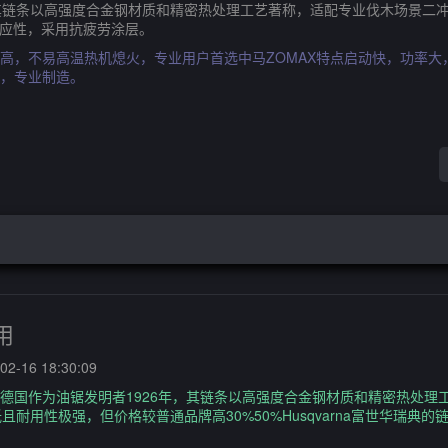
年，其链条以高强度合金钢材质和精密热处理工艺著称，适配专业伐木场景
境适应性，采用抗疲劳涂层。
高，不易高温热机熄火，专业用户首选中马ZOMAX特点启动快，功率
，专业制造。
用
2-16 18:30:09
蒂尔德国作为油锯发明者1926年，其链条以高强度合金钢材质和精密热处
耐用性极强，但价格较普通品牌高30%50%Husqvarna富世华瑞典