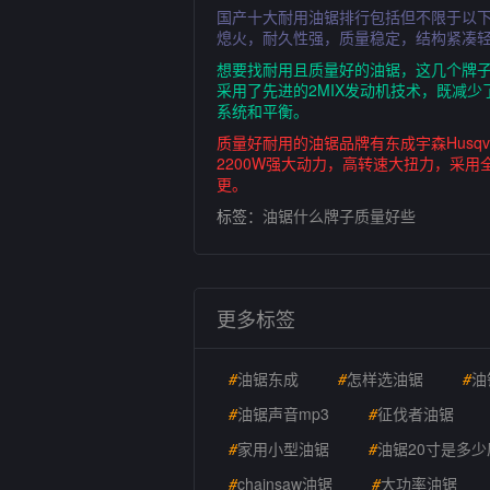
国产十大耐用油锯排行包括但不限于以下
熄火，耐久性强，质量稳定，结构紧凑
想要找耐用且质量好的油锯，这几个牌子值得
采用了先进的2MIX发动机技术，既减
系统和平衡。
质量好耐用的油锯品牌有东成宇森Hus
2200W强大动力，高转速大扭力，采
更。
标签：
油锯什么牌子质量好些
更多标签
#
油锯东成
#
怎样选油锯
#
油
#
油锯声音mp3
#
征伐者油锯
#
家用小型油锯
#
油锯20寸是多少
#
chainsaw油锯
#
大功率油锯