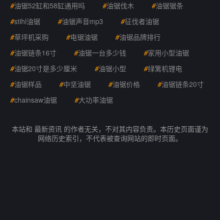
#
油锯52缸和58缸通用吗
#
油锯伐木
#
油锯锯条
#
stihl油锯
#
油锯声音mp3
#
征伐者油锯
#
草坪机采购
#
电锯油锯
#
油锯品牌排行
#
油锯链条16寸
#
油锯一台多少钱
#
家用小型油锯
#
油锯20寸是多少厘米
#
油锯小型
#
绿篱机锂电
#
油锯样品
#
中坚油锯
#
油锯价格
#
油锯链条20寸
#
chainsaw油锯
#
大功率油锯
本站和 最新资讯 的作者无关，不对其内容负责。本历史页面谨为
网络历史索引，不代表被查询网站的即时页面。