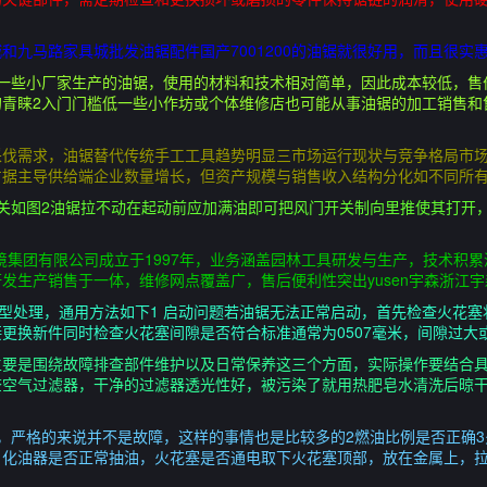
和九马路家具城批发油锯配件国产7001200的油锯就很好用，而且很实
低一些小厂家生产的油锯，使用的材料和技术相对简单，因此成本较低，售
的青睐2入门门槛低一些小作坊或个体维修店也可能从事油锯的加工销售和
伐需求，油锯替代传统手工工具趋势明显三市场运行现状与竞争格局市场
据主导供给端企业数量增长，但资产规模与销售收入结构分化如不同所有
关如图2油锯拉不动在起动前应加满油即可把风门开关制向里推使其打开
境集团有限公司成立于1997年，业务涵盖园林工具研发与生产，技术积累深
发生产销售于一体，维修网点覆盖广，售后便利性突出yusen宇森浙江
类型处理，通用方法如下1 启动问题若油锯无法正常启动，首先检查火花
更换新件同时检查火花塞间隙是否符合标准通常为0507毫米，间隙过大
主要是围绕故障排查部件维护以及日常保养这三个方面，实际操作要结合
空气过滤器，干净的过滤器透光性好，被污染了就用热肥皂水清洗后晾干
，严格的来说并不是故障，这样的事情也是比较多的2燃油比例是否正确3
，化油器是否正常抽油，火花塞是否通电取下火花塞顶部，放在金属上，