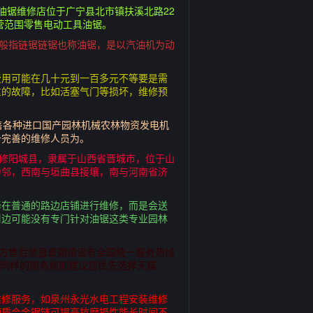
油锯维修店位于广宁县北市镇扶溪北路22
营范围零售电动工具油锯。
一般指链锯链锯也称油锯，是以汽油机为动
费用可能在几十元到一百多元不等要是需
重的故障，比如活塞气门等损坏，维修预
销售各种进口国产园林机械农林物资发电机
备完善的维修人员为。
维修阳城县，隶属于山西省晋城市，位于山
为邻，西南与垣曲县接壤，南与河南省济
择在普通的路边店铺进行维修，而是会送
周边可能没有专门针对油锯这类专业园林
官方售后信息普朗德设有全国统一服务热线
适用同样的服务规则建议您优先选择天猫
维修服务，如泉州永光水电工程安装维修
硬质合金锯链可提高抗磨损性能长时间不