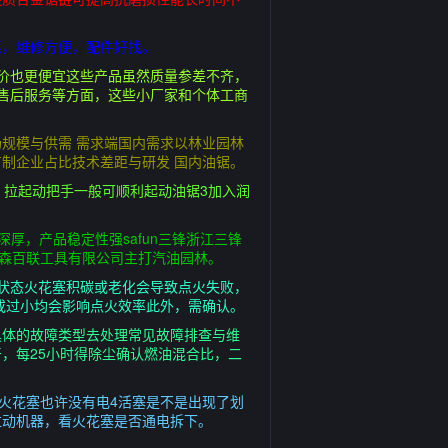
惠，维修方便，配件好找。
价也更便宜这些产品虽然质量参差不齐，
售后服务等方面，这些小厂家和个体工商
规模与供需 需求端国内需求以林业园林
制企业占比技术差距与研发 国内油锯。
，拉起动把手一般可顺利起动油锯3加入润
厚，产品稳定性强safun三锋浙江三锋
宇森百联工具有限公司主打汽油园林。
塞状态火花塞积碳或老化会导致点火失败，
或过小均会影响点火效率此外，需确认。
具体的故障类型去处理常见故障排查与维
，每25小时得除尘确认燃油混合比，二
火花塞也许没有电4活塞是不是出现了划
拉动机器，看火花塞是否通电拆下。