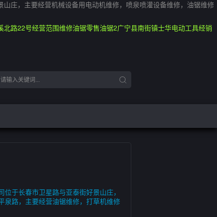
景山庄，主要经营机械设备用电动机维修，喷泉喷灌设备维修，油锯维修
北路22号经营范围维修油锯零售油锯2广宁县南街镇士华电动工具经销
司位于长春市卫星路与亚泰街好景山庄，
平泉路，主要经营油锯维修，打草机维修