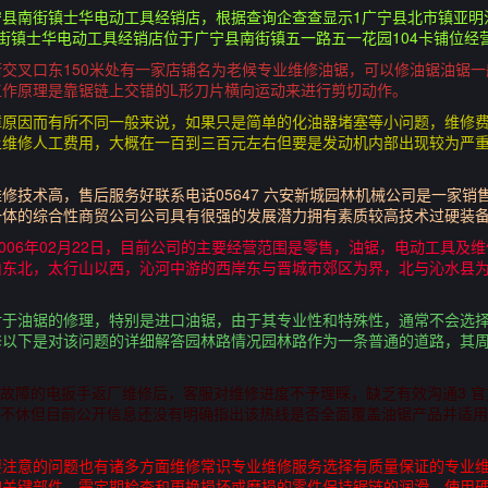
县南街镇士华电动工具经销店，根据查询企查查显示1广宁县北市镇亚明
街镇士华电动工具经销店位于广宁县南街镇五一路五一花园104卡铺位经
交叉口东150米处有一家店铺名为老候专业维修油锯，可以修油锯油锯
作原理是靠锯链上交错的L形刀片横向运动来进行剪切动作。
障原因而有所不同一般来说，如果只是简单的化油器堵塞等小问题，维修
上维修人工费用，大概在一百到三百元左右但要是发动机内部出现较为严
修技术高，售后服务好联系电话05647 六安新城园林机械公司是一家
一体的综合性商贸公司公司具有很强的发展潜力拥有素质较高技术过硬装
2006年02月22日，目前公司的主要经营范围是零售，油锯，电动工具及
山东北，太行山以西，沁河中游的西岸东与晋城市郊区为界，北与沁水县
对于油锯的修理，特别是进口油锯，由于其专业性和特殊性，通常不会选
修以下是对该问题的详细解答园林路情况园林路作为一条普通的道路，其
，将故障的电扳手返厂维修后，客服对维修进度不予理睬，缺乏有效沟通3 
且节假日不休但目前公开信息还没有明确指出该热线是否全面覆盖油锯产品并
要注意的问题也有诸多方面维修常识专业维修服务选择有质量保证的专业
的关键部件，需定期检查和更换损坏或磨损的零件保持锯链的润滑，使用