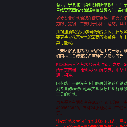
有，广宁县北市镇亚明油锯维修店和广宁
号经营范围维修油锯零售油锯2广宁县南
老候专业维修油锯在健康南路与振兴东街
力的手提锯，主要用于伐木和造材，其工
油锯加油就熄火的维修预算会因具体故
要更换火花塞空气滤清器等零部件，加
算可能就。
金安区解放北路八中站台边上有一家，维
组园林工具喷灌设备草种园艺资材等为
阳城城南大道东70号有卖油锯，成立于
西省东南端，地处太岳山脉东支，中条
源市相连。
园林路上一般没有专门修理油锯的店铺
到专业的维修中心或者返回原厂进行维
工具的维修。
京东渠道有消费者在2024年9月反映
4009623929，宣称24小时受理
等。
油锯维修及常识主要包括以下几点，需
等，确保维修质量锯链保养锯链是油锯