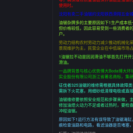
使用时。
沈阳有卖二手油锯的沈阳铁西滑翔五金城
油锯杂牌多的主要原因如下1生产成本
但价格较低，因此容易受到一些消费者
户。
劳动力结构农村劳动力减少推动机械化采
景观维护为主，民营企业在中低端市场占
1油锯拉不动是因润滑油不够首先打开开
滑油。
一品牌背景与核心优势博大Boda博大环
实业股份有限公司浙江省著名商标，集研
征伐者325油锯的维修需根据具体故障
需拆下火花塞，用细砂纸清理电极或直接
油锯维修要依照安全规范和步骤来做，
修加油熄火动力不足或者过热时，要检查
冲程油锯。
原因如下1运行方法有误导致了油锯淹缸
痕检查油路和电路，看滤油器是否堵塞