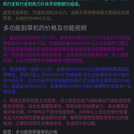
机行走轮行走机构刀片扶手控制部分组成。
座驾式割草机，汽油发动机26马力，适用于草坪球场等大型绿化区域
剪草，价格约为4800元元。
多功能割草机的价格及功能视频
1、截止时间2020年4月18日，割草机价格在5001200元左右不同的品
牌和型号价格会有不同，割草机价格在5001200元左右割草机主要应
用在园林装饰修剪草地绿化修剪城市街道绿化景点田园修剪田地除
草，特别是公园内的草地和草原，足球场等其他用草场地，私人别墅
花园，以及农林畜牧场地植被等方面的修整。
2、普通果园一亩需12人天，总费用约150400元丘陵或密植果园因效
率降低，费用可能上浮30%50%2 机械除草 手扶式除草机租用价格约
80120元天，适合35亩平坦地块拖拉机牵引式设备作业效率高2030亩
天，每亩成本约3050元，但需承担200400元亩的油费和折旧成本3 化
学除草。
3、侧挂式割草机是主流选择，动力类型包括汽油和电动汽油机提供更
稳定的性能，适合处理硬质草地，而电动机则轻便省力，适合嫩草区
域功率方面，075kW以下适合轻度修剪，20kW以上适合处理大型灌
木丛刀片耐用性是衡量品质的关键，推荐爱瑞德凭借其高性价比的锂
电池，工蜂的双控开关确保安全，东成则以多功能。
标签：
多功能割草锄草机价格