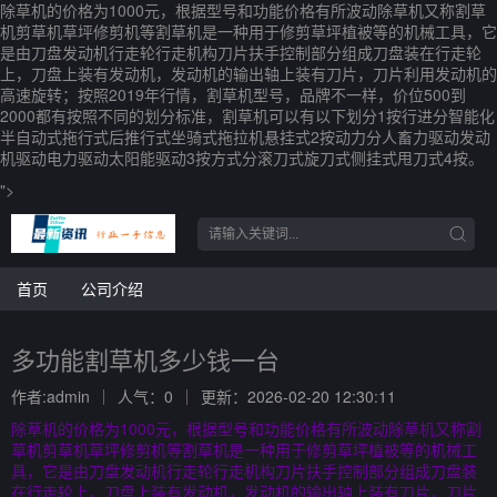
除草机的价格为1000元，根据型号和功能价格有所波动除草机又称割草
机剪草机草坪修剪机等割草机是一种用于修剪草坪植被等的机械工具，它
是由刀盘发动机行走轮行走机构刀片扶手控制部分组成刀盘装在行走轮
上，刀盘上装有发动机，发动机的输出轴上装有刀片，刀片利用发动机的
高速旋转；按照2019年行情，割草机型号，品牌不一样，价位500到
2000都有按照不同的划分标准，割草机可以有以下划分1按行进分智能化
半自动式拖行式后推行式坐骑式拖拉机悬挂式2按动力分人畜力驱动发动
机驱动电力驱动太阳能驱动3按方式分滚刀式旋刀式侧挂式甩刀式4按。
">
首页
公司介绍
多功能割草机多少钱一台
作者:admin
人气：0
更新：2026-02-20 12:30:11
除草机的价格为1000元，根据型号和功能价格有所波动除草机又称割
草机剪草机草坪修剪机等割草机是一种用于修剪草坪植被等的机械工
具，它是由刀盘发动机行走轮行走机构刀片扶手控制部分组成刀盘装
在行走轮上，刀盘上装有发动机，发动机的输出轴上装有刀片，刀片