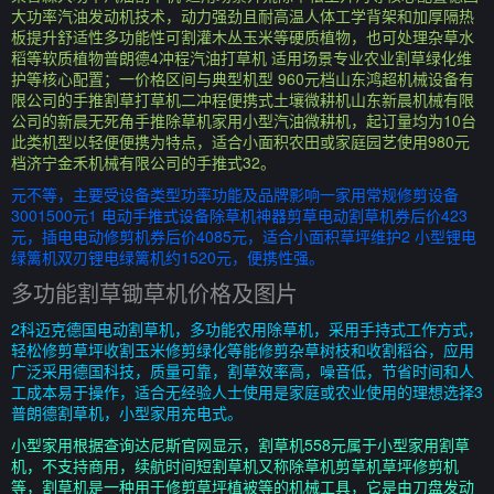
大功率汽油发动机技术，动力强劲且耐高温人体工学背架和加厚隔热
板提升舒适性多功能性可割灌木丛玉米等硬质植物，也可处理杂草水
稻等软质植物普朗德4冲程汽油打草机 适用场景专业农业割草绿化维
护等核心配置；一价格区间与典型机型 960元档山东鸿超机械设备有
限公司的手推割草打草机二冲程便携式土壤微耕机山东新晨机械有限
公司的新晨无死角手推除草机家用小型汽油微耕机，起订量均为10台
此类机型以轻便便携为特点，适合小面积农田或家庭园艺使用980元
档济宁金禾机械有限公司的手推式32。
元不等，主要受设备类型功率功能及品牌影响一家用常规修剪设备
3001500元1 电动手推式设备除草机神器剪草电动割草机券后价423
元，插电电动修剪机券后价4085元，适合小面积草坪维护2 小型锂电
绿篱机双刃锂电绿篱机约1520元，便携性强。
多功能割草锄草机价格及图片
2科迈克德国电动割草机，多功能农用除草机，采用手持式工作方式，
轻松修剪草坪收割玉米修剪绿化等能修剪杂草树枝和收割稻谷，应用
广泛采用德国科技，质量可靠，割草效率高，噪音低，节省时间和人
工成本易于操作，适合无经验人士使用是家庭或农业使用的理想选择3
普朗德割草机，小型家用充电式。
小型家用根据查询达尼斯官网显示，割草机558元属于小型家用割草
机，不支持商用，续航时间短割草机又称除草机剪草机草坪修剪机
等，割草机是一种用于修剪草坪植被等的机械工具，它是由刀盘发动