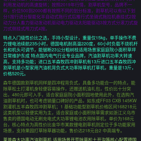
利用发动机的高速旋转；按照2019年行情，割草机型号，品牌不一
样，价位500到2000都有按照不同的划分标准，割草机可以有以下划
分1按行进分智能化半自动式拖行式后推行式坐骑式拖拉机悬挂式2按
动力分人畜力驱动发动机驱动电力驱动太阳能驱动3按方式分滚刀式旋
刀式侧挂式甩刀式4按。
特点入门级性价比之选，手持小型设计，重量仅15kg，单手操作不费
力锂电池续航235小时，德国电机耐高温220度，60小时负载不烧机杆
长和机头可调节，能锯断23公分粗树枝适用场景家庭庭院小面积草坪
日常维护东成 特点国内电气行业专业品牌，汽油割草机功率大转速
高，支持多功能；进口五羊森牧四冲割草机有13斤进口五羊森牧四冲
割草机是小型家用汽油机背负式大功率除草机打草机，重量是13斤，
价格520元。
森牛德国款割草机同样是四冲程背负式，具备多功能合一的特点，能
除草松土打灌机身轻便容易操作，还赠送机油礼包，性价比十分突
出，480元即可入手，适合家庭庭院小面积园地使用此外，在选购汽
油割草机时，也可考虑销量口碑好的产品，如东成FF03 CXB 145KW
割灌机五羊森牧四冲割草机；1 基础功能型割草机价格区间168218元
这类机型以轻便实用为主，适合家庭或小面积除草需求如浙江义乌市
售卖的德国电动无刷充电式大功率锂电池农用除草机，单价为168元
台，核心特点为高性价比金华市某款锂电割草机则定位于多功能家用
场景，支持果园打草除草器功能，售价达218元台2 中高端专。
莱普森大功率汽油割草机 适用场景开荒除草松土开沟等核心配置德国