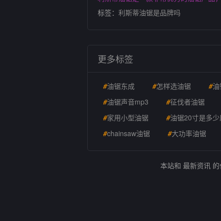
标签：
利斯蒂油锯是品牌吗
更多标签
#
油锯东成
#
怎样选油锯
#
油
#
油锯声音mp3
#
征伐者油锯
#
家用小型油锯
#
油锯20寸是多少
#
chainsaw油锯
#
大功率油锯
本站和 最新资讯 