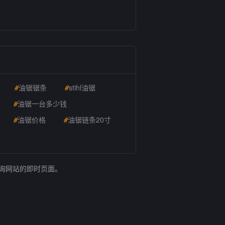
#
油锯锯条
#
stihl油锯
#
油锯一台多少钱
#
油锯价格
#
油锯链条20寸
查询网站的即时页面。