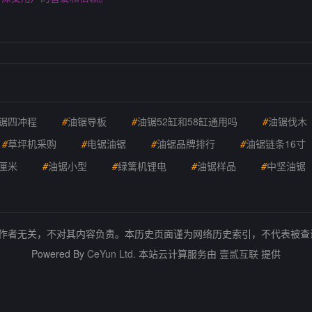
锯四冲程
#
油锯导板
#
油锯52缸和58缸通用吗
#
油锯伐木
#
草坪机采购
#
电锯油锯
#
油锯品牌排行
#
油锯链条16寸
厘米
#
油锯小型
#
绿篱机锂电
#
油锯样品
#
中坚油锯
的作者无关，不对其内容负责。本历史页面谨为网络历史索引，不代表被
Powered By
CeYun Ltd.
本站云计算服务由
壹贰互联
提供