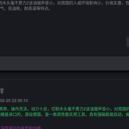
割木头毫不费力2该油锯声音小，对周围的人或环境影响小，价格实惠，
气，低油耗，耐高温等特点。
样
2-20 22:30:10
携带，操作灵活，动力十足，切割木头毫不费力2该油锯声音小，对周围
油锯是进口的，源自德国，是一款高性能实用工具，具有强磁超易启动，
，深受用户的喜爱和信赖。