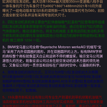
缸涡轮增压发动机，最大功率180kw最大扭矩350nm变速箱八档手自
一体车身的尺寸为车身尺寸为4902*1860*1488mm2021年10月外媒
曝光了一组电动版本宝马5系的谍照新一代车型底盘代号为G60，前脸
方面全新宝马5系并没有采用夸张的大尺寸。
2、四缸发动机其机体主要由气缸体曲轴箱气缸盖和气缸垫等部件组成
四缸发动机其基本原理是将汽油柴油的热能，通过在密封汽缸内燃烧
气体膨胀时，推动活塞作功，转变为机械能 主要用途四缸发动机多用
于轿车的发动机摩托车油锯和其他小功率动力机械中举例说明4缸发动
机的 做工顺序 1234 一缸。
3、BMW宝马是公司全称“Bayerische Motoren werkeAG”的缩写“宝
马”采用了内外双圆圈的图形，并在双圈圆环的上方，标有BMW字样
的商标整个商标就像蓝天白云和运转不停的螺旋桨，喻示宝马公司渊
源悠久的历史，既象征该公司过去在航空发动机技术方面的领先地
位，又象征公司的一贯宗旨和目标在广阔的时空中，以最新的科学。
4、按照发动机的排列方式，又可分为W型12缸发动机如大众辉腾
W12奥迪A8W12V型12缸发动机如奔驰S600宝马760W型8缸发动机
如帕萨特W8V型8缸发动机如新奥迪A6L42水平对置6缸发动机如斯巴
鲁森林人V型6缸发动机直列5缸发动机和直列4缸发动机等一般来说，
在同等缸径下，缸数越。
5、19永康市新拓实业有限公司专业生产割灌机割草机绿篱机油锯汽
油高枝锯采茶机地钻等园林工具20在籽实成熟期，割草地生殖蘖数量
是放牧地的205倍21我娘很厉害她个子高，黑脸膛，裹尖的小脚不太