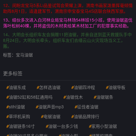
12、闵盼龙宝马5系Li品鉴试驾会荣耀上演，渭南书画家泼墨挥毫倾情
助阵8月1日，适逢建军节，渭南宗申宝泰宝马4S店联合陕西军旅。
13、结伙多次进入白河林业局宝马林场54林班15小班，使用油锯盗伐
落叶松树40棵，并将盗伐的木材卖给某木材加工厂的犯罪事实经勘。
14、大明会长组织车友会捐赠11把油锯，并亲自送到蓝天救援队手中
8月24日，大明会长牵头，组织车友们去缙云山火灾现场当义工，
搬。
标签：
宝马油锯
更多标签
#
油锯东成
#
怎样选油锯
#
油锯四冲程
#
油锯导板
#
油锯52缸和58缸通用吗
#
油锯伐木
#
油锯锯条
#
stihl油锯
#
油锯声音mp3
#
征伐者油锯
#
草坪机采购
#
电锯油锯
#
油锯品牌排行
#
油锯链条16寸
#
油锯一台多少钱
#
家用小型油锯
#
油锯20寸是多少厘米
#
油锯小型
#
绿篱机锂电