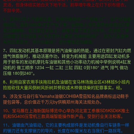
灵活，但身体结实她白天下地干活，割草喂牛晚上在灯下织布缝衣，
不辞辛劳。
6、其母公司上汽通用五菱，前身仅是柳州一个机械小厂，生产过油锯
缝纫机，直到1982年才生产出了第一台微型小货车虽然也还造过口罩
卖过螺蛳粉，但五菱在主业上，丝毫不落下风在10月份，还创造了单
日销量过千的记录 从“为生存什么都造”的柳州机械厂，到为人民造神
车的五菱宏光，有什么秘诀？ 定价便宜定位精准。
7、四缸发动机其基本原理是将汽油柴油的热能，通过在密封汽缸内燃
烧气体膨胀时，推动活塞作功，转变为机械能 主要用途四缸发动机多
用于轿车的发动机摩托车油锯和其他小功率动力机械中举例说明4缸发
动机的 做工顺序 1234 一缸 二缸 三缸 四缸 0到180° 进气 排气 做功
压缩 180到240°。
8、利用自家农用手扶拖拉机及油锯在宝马林场施业区43林班5小班内
捡拾砍伐大量风倒树风折树并劈砍成木柈做烧柴的犯罪事实，经。
9、涉及宝马自行车Yamaha油锯COHIBA雪茄知名品牌商标运动鞋手
提包袋等，总价值近千万元by供稿郑州海关法规处办。
10、宝马展在上海新国际博览中心举办河北宣工参展SD5KSD6K推土
机和SG400压雪机三款高端智能操作新产品，受到行业关注和客。
11、油锯由汽油驱动，它的主要构成部件是发动机像自行车链条一样
的锯刃还有支撑锯刃的导片，长度在80厘米左右当我们一路拐弯。