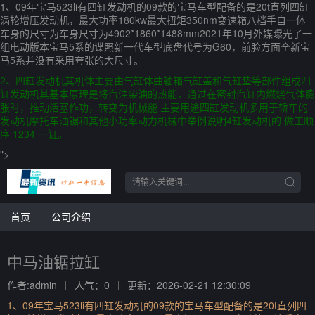
1、09年宝马523li有四缸发动机的09款的宝马车型配备的是20t直列四缸
涡轮增压发动机，最大功率180kw最大扭矩350nm变速箱八档手自一体
车身的尺寸为车身尺寸为4902*1860*1488mm2021年10月外媒曝光了一
组电动版本宝马5系的谍照新一代车型底盘代号为G60，前脸方面全新宝
马5系并没有采用夸张的大尺寸。
2、四缸发动机其机体主要由气缸体曲轴箱气缸盖和气缸垫等部件组成四
缸发动机其基本原理是将汽油柴油的热能，通过在密封汽缸内燃烧气体膨
胀时，推动活塞作功，转变为机械能 主要用途四缸发动机多用于轿车的
发动机摩托车油锯和其他小功率动力机械中举例说明4缸发动机的 做工顺
序 1234 一缸。
">
首页
公司介绍
中马油锯拉缸
作者:admin
人气：0
更新：2026-02-21 12:30:09
1、09年宝马523li有四缸发动机的09款的宝马车型配备的是20t直列四