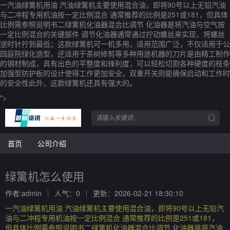
一汽油绿篱机用油 汽油绿篱机主要使用混合油，即将90号以上无铅汽油
与二冲程专用机油按一定比例混合 通常推荐的比例是251或181，但具体
比例需参照说明书二绿篱机化油器混合比调节 化油器是将汽油与空气按
一定比例混合的关键部件 调节化油器通常通过拧动螺丝来实现，将螺丝
逆时针拧到最低；这款绿篱机可一机多用，适用范围广泛，不仅适用于公
园庭院绿化造型，还适用于茶树修剪等多种用途机器的刀片是由精工制作
的钢材制成，具有出色的平整度和锋利度，可以轻松切割各种硬度的枝条
加强型防护板的设计使得工作更加安全，双重开关则能确保启动和工作时
的安全性此外，这款绿篱机还具有强大的。
">
首页
公司介绍
绿篱机怎么使用
作者:admin
人气：0
更新：2026-02-21 18:30:10
一汽油绿篱机用油 汽油绿篱机主要使用混合油，即将90号以上无铅汽
油与二冲程专用机油按一定比例混合 通常推荐的比例是251或181，
但具体比例需参照说明书二绿篱机化油器混合比调节 化油器是将汽油