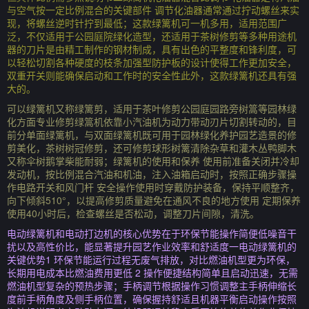
与空气按一定比例混合的关键部件 调节化油器通常通过拧动螺丝来实
现，将螺丝逆时针拧到最低；这款绿篱机可一机多用，适用范围广
泛，不仅适用于公园庭院绿化造型，还适用于茶树修剪等多种用途机
器的刀片是由精工制作的钢材制成，具有出色的平整度和锋利度，可
以轻松切割各种硬度的枝条加强型防护板的设计使得工作更加安全，
双重开关则能确保启动和工作时的安全性此外，这款绿篱机还具有强
大的。
可以绿篱机又称绿篱剪，适用于茶叶修剪公园庭园路旁树篙等园林绿
化方面专业修剪绿篙机依靠小汽油机为动力带动刃片切割转动的，目
前分单面绿篱机，与双面绿篱机既可用于园林绿化养护园艺造景的修
剪美化，茶树树冠修剪，还可修剪球形树篱清除杂草和灌木丛鸭脚木
又称伞树鹅掌柴能耐弱；绿篱机的使用和保养 使用前准备关闭并冷却
发动机，按比例混合汽油和机油，注入油箱启动时，按照正确步骤操
作电路开关和风门杆 安全操作使用时穿戴防护装备，保持平顺整齐，
向下倾斜510°，以提高修剪质量避免在通风不良的地方使用 定期保养
使用40小时后，检查螺丝是否松动，调整刀片间隙，清洗。
电动绿篱机和电动打边机的核心优势在于环保节能操作简便低噪音干
扰以及高性价比，能显著提升园艺作业效率和舒适度一电动绿篱机的
关键优势1 环保节能运行过程无废气排放，对比燃油机型更为环保，
长期用电成本比燃油费用更低 2 操作便捷结构简单且启动迅速，无需
燃油机型复杂的预热步骤；手柄调节根据操作习惯调整主手柄伸缩长
度前手柄角度及侧手柄位置，确保握持舒适且机器平衡启动操作按照