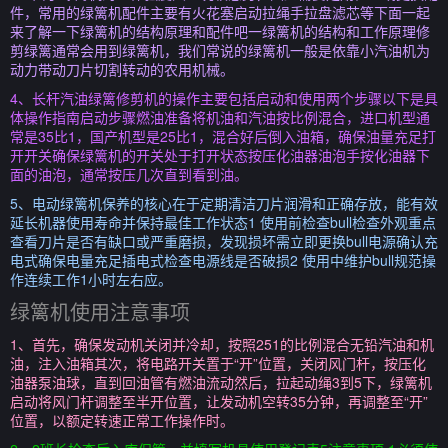
件，常用的绿篱机配件主要有火花塞启动拉绳手拉盘滤芯等下面一起
来了解一下绿篱机的结构原理和配件吧一绿篱机的结构和工作原理修
剪绿篱通常会用到绿篱机，我们常说的绿篱机一般是依靠小汽油机为
动力带动刀片切割转动的农用机械。
4、长杆汽油绿篱修剪机的操作主要包括启动和使用两个步骤以下是具
体操作指南启动步骤燃油准备将机油和汽油按比例混合，进口机型通
常是35比1，国产机型是25比1，混合好后倒入油箱，确保油量充足打
开开关确保绿篱机的开关处于打开状态按压化油器油泡手按化油器下
面的油泡，通常按压几次直到看到油。
5、电动绿篱机保养的核心在于定期清洁刀片润滑和正确存放，能有效
延长机器使用寿命并保持最佳工作状态1 使用前检查bull检查外观重点
查看刀片是否有缺口或严重磨损，发现损坏需立即更换bull电源确认充
电式确保电量充足插电式检查电源线是否破损2 使用中维护bull规范操
作连续工作1小时左右应。
绿篱机使用注意事项
1、首先，确保发动机关闭并冷却，按照251的比例混合无铅汽油和机
油，注入油箱其次，将电路开关置于“开”位置，关闭风门杆，按压化
油器泵油球，直到回油管有燃油流动然后，拉起动绳3到5下，绿篱机
启动将风门杆调整至半开位置，让发动机空转35分钟，再调整至“开”
位置，以额定转速正常工作操作时。