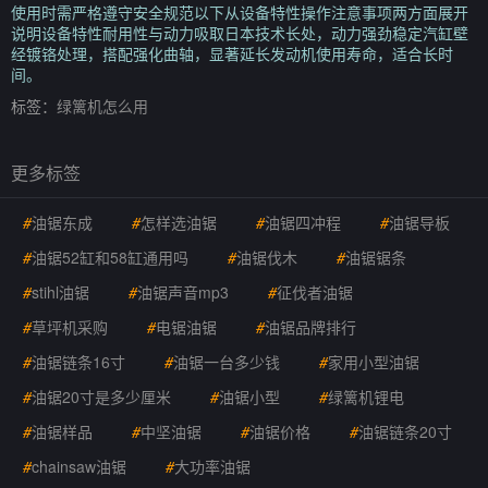
使用时需严格遵守安全规范以下从设备特性操作注意事项两方面展开
说明设备特性耐用性与动力吸取日本技术长处，动力强劲稳定汽缸壁
经镀铬处理，搭配强化曲轴，显著延长发动机使用寿命，适合长时
间。
标签：
绿篱机怎么用
更多标签
#
油锯东成
#
怎样选油锯
#
油锯四冲程
#
油锯导板
#
油锯52缸和58缸通用吗
#
油锯伐木
#
油锯锯条
#
stihl油锯
#
油锯声音mp3
#
征伐者油锯
#
草坪机采购
#
电锯油锯
#
油锯品牌排行
#
油锯链条16寸
#
油锯一台多少钱
#
家用小型油锯
#
油锯20寸是多少厘米
#
油锯小型
#
绿篱机锂电
#
油锯样品
#
中坚油锯
#
油锯价格
#
油锯链条20寸
#
chainsaw油锯
#
大功率油锯