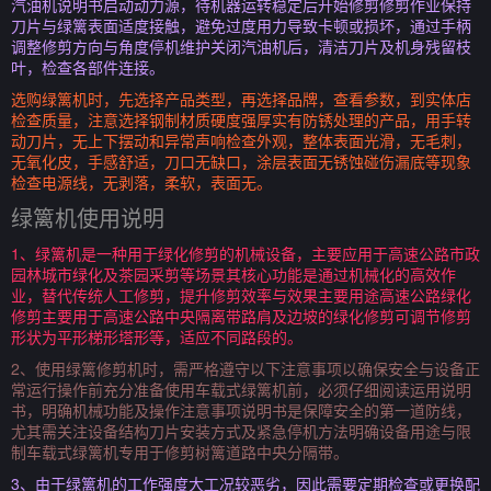
汽油机说明书启动动力源，待机器运转稳定后开始修剪修剪作业保持
刀片与绿篱表面适度接触，避免过度用力导致卡顿或损坏，通过手柄
调整修剪方向与角度停机维护关闭汽油机后，清洁刀片及机身残留枝
叶，检查各部件连接。
选购绿篱机时，先选择产品类型，再选择品牌，查看参数，到实体店
检查质量，注意选择钢制材质硬度强厚实有防锈处理的产品，用手转
动刀片，无上下摆动和异常声响检查外观，整体表面光滑，无毛刺，
无氧化皮，手感舒适，刀口无缺口，涂层表面无锈蚀碰伤漏底等现象
检查电源线，无剥落，柔软，表面无。
绿篱机使用说明
1、绿篱机是一种用于绿化修剪的机械设备，主要应用于高速公路市政
园林城市绿化及茶园采剪等场景其核心功能是通过机械化的高效作
业，替代传统人工修剪，提升修剪效率与效果主要用途高速公路绿化
修剪主要用于高速公路中央隔离带路肩及边坡的绿化修剪可调节修剪
形状为平形梯形塔形等，适应不同路段的。
2、使用绿篱修剪机时，需严格遵守以下注意事项以确保安全与设备正
常运行操作前充分准备使用车载式绿篱机前，必须仔细阅读运用说明
书，明确机械功能及操作注意事项说明书是保障安全的第一道防线，
尤其需关注设备结构刀片安装方式及紧急停机方法明确设备用途与限
制车载式绿篱机专用于修剪树篱道路中央分隔带。
3、由于绿篱机的工作强度大工况较恶劣，因此需要定期检查或更换配