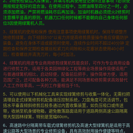
2、2班长检查后入库保管，并填写机具使用登记表5注意事项 1必须使
用按规定配好的混合油，在使用过程中，当燃油降至四分之一时，必
须添加燃油，严禁将燃油耗尽后再加油，加油时机器必须熄火2修剪时
注意横平竖直的原则，机器刀口任何时候都不能朝向自己身体任何部
位3因使用绿篱机人员。
3、绿篱机的使用和保养 使用注意事项使用绿篱机时，保持平顺整齐
地修剪绿篱，向下倾斜510°以省力并提高修剪质量操作者应穿戴防护
装备，避免在身体不适或疲劳时使用，连续作业时间不超过40分钟 定
期检查和保养定期检查螺丝松紧刀片间隙和火花塞状态使用40小时
后，检查螺丝并清洗刀片，每小时加注。
4、绿篱机的用途专业商用修剪绿篱机性能良好，可作为专业商用设备
进行修剪工作，适用于各类园林绿化工程等商业场景操作简便适用广
与普通绿篱机相比，启动轻便，配备前后把手，操作简单方便，适用
范围广泛，还可配备各种刀具，能满足不同场景和修剪需求高效替代
人工工作效率高，一天的工作量相当于15。
5、可以使用以下机械化工具来实现绿篱修剪与收集一体化，无需扫把
清理自走式绿篱修剪机配备液压控制系统，刀盘角度可灵活调节，包
括水平垂直倾斜修剪后枝条通过内置收集装置，如负压吸口或传送
带，收纳至机身储物箱，避免散落路面适用于道路两侧高速公路隔离
带大型园林绿篱，特别是宽幅60cm。
6、高速路中分隔离带车载式绿篱修剪机及高速大型绿篱机是适用于高
速公路等大型场景的专业修剪设备，具有高效耐用操作便捷等特点，