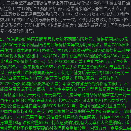
1、二通用型产品的兼容性市场上存在标注为“斯蒂尔款SITEL德国进口油
锯链条14寸170配件”的通用型产品，这类链条通常以兼容性为卖点，但
需注意参数匹配通用型链条的尺寸如14寸或16寸刀数如25刀或27刀和节
数如50节或55节必须与原装导板完全一致，否则可能导致切割效率下降
或设备损坏；元所以斯蒂尔油锯要比新大华油锯质量更好以上回答仅供参
考，希望对你能有。
2、气油锯的价格因品牌型号和功能不同而有所差异，价格范围从180元
到3000元不等不同品牌的气油锯价格差异较为明显例如，雷箭7200林业
采伐汽油伐木锯价格相对较低，为180元森援品牌机动链锯和德拓二冲程
5800伐木锯价格相同，均为270元森牛德国5900A油锯价格为380元德国
艾锐盾油锯价格为435元；实用型200600元碧田充电式锂电无声油锯售
价约325元一款电锯现价1955元充电式无声电锯售价约549元专业型千元
以上部分进口油锯德国原装产品，使用店铺券后最低价约136744元另一
款进口德国原装大功率汽油无声油锯经过多项优惠后，最低价约为
297297元3 影响价格的核心因素；斯蒂尔油锯链条的价格范围很广，不
能简单用贵或不贵来概括，其价格主要取决于尺寸型号和是否为原装进口
1 价格范围从几十元到上千元都有，主流型号的链条价格通常在几十到一
百多元2 影响价格的关键因素尺寸常见1620寸链条价格相对亲民型号与
来源原装德国进口型号如MS251MS261等；斯蒂尔油锯是德国进口的，
但国内假货特别多，东莞市禄结机械经营部的斯蒂尔油锯就是假货，我刚
被骗的，2700元买了台水货油锯你想买就在淘宝网买；价格#165534 机
身重量48kg 油箱容量550ml 特点这款油锯拥有大功率和大容量油箱，适
合处理钢材不锈钢等更硬的材质但机身重量较重，对臂力有一定要求二森