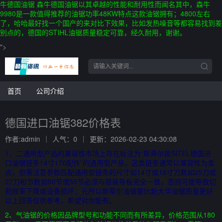
牛德国油锯 森牛德国油锯以其卓越的性能和耐用性而闻名其中，森牛
9980是一款值得推荐的油锯功率48KW特点这款油锯拥有；4800左右
了，哈哈最好找一个国产的来对比下效果，比如发热噪音等都容易找到差
别点的，德国的STIHL油锯质量稳定可靠，经久耐用，谢谢。
">
首页
公司介绍
德国进口油锯382价格表
作者:admin
人气：0
更新：2026-02-23 04:30:08
1、二通用型产品的兼容性市场上存在标注为“斯蒂尔款SITEL德国进
口油锯链条14寸170配件”的通用型产品，这类链条通常以兼容性为卖
点，但需注意参数匹配通用型链条的尺寸如14寸或16寸刀数如25刀或
27刀和节数如50节或55节必须与原装导板完全一致，否则可能导致切
割效率下降或设备损坏；元所以斯蒂尔油锯要比新大华油锯质量更好
以上回答仅供参考，希望对你能有。
2、气油锯的价格因品牌型号和功能不同而有所差异，价格范围从180