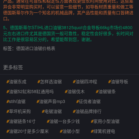
产品，通常在可靠性和稳定性方面表现更佳长时间使用对比，这些差
异会非常明显购买时，可以留意一些细节，如导板材质重量和做工等
德国斯蒂尔作为一个知名的机械品牌，其产品性能和质量有口皆碑进
口。
5、德国斯蒂尔STIHL进口油锯38125quot合金导板66kg市场价4800
元左右进口件尤其是德国货一般可靠性，稳定性会好很多，长时间对
比工作是很容易区分的，希望能帮到您，谢谢。
标签：
德国进口油锯价格表
更多标签
#
油锯东成
#
怎样选油锯
#
油锯四冲程
#
油锯导板
#
油锯52缸和58缸通用吗
#
油锯伐木
#
油锯锯条
#
stihl油锯
#
油锯声音mp3
#
征伐者油锯
#
草坪机采购
#
电锯油锯
#
油锯品牌排行
#
油锯链条16寸
#
油锯一台多少钱
#
家用小型油锯
#
油锯20寸是多少厘米
#
油锯小型
#
绿篱机锂电