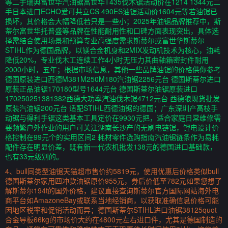
等二手瑞典富世华汽油锯富世华T435伐木锯活动价在1214 1344元二
手日本进口ECHO爱可共立CS 490ES油锯活动价1604元等若油锯已
损坏，其价格会大幅降低若只是一些小；2025年油锯品牌推荐中，斯
蒂尔富世华托普盛等品牌在性能耐用性和口碑方面表现突出，具体选
择需结合使用场景和预算专业高强度需求斯蒂尔或富世华斯蒂尔
STIHL作为德国品牌，以镁合金机身和2MIX发动机技术为核心，油耗
降低20%，专业伐木工连续工作4小时无压力其曲轴箱密封件耐用
2000小时，五年；根据市场信息，其他一些品牌油锯的价格供你参考
德国原装进口西德M381M250M180汽油锯2256元台 德国斯蒂尔进口
原装正品油锯170180型号1644元台 德国斯蒂尔油锯原装进口
170250251381382西德大功率汽油伐木锯4712元台 西德狼现货批发
原装汽油锯200元台 适配STIHL西德油锯的德国；广东深圳产高枝手
动锯与得利手锯这类基本工具定价在9930元把，适合家庭日常维修需
要频繁户外作业的用户可关注湖南长沙产的无刷电链锯，锂电设计价
格控制在99元个的实用区间2 耗材零件选购指南汽油锯链条作为易耗
配件存在明显价差，既有新一代农机批发138元的德国进口基础款，
也有33元级别的。
4、bull同类型油锯天猫超市售价约5819元，使用优惠后价格类似bull
德国斯蒂尔家用四冲款油锯原价955元，券后价低至782元如果您想了
解斯蒂尔194t的国外价格，建议直接查询斯蒂尔官方国际网站海外电
商平台如AmazoneBay或联系当地经销商，以获取准确信息价格可能
因地区税率和促销活动而异；德国斯蒂尔STIHL进口油锯38125quot
合金导板66kg的市场价大约在4800元左右进口件，尤其是德国制造的