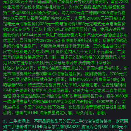
元到3000元不等不同品牌的气油锯价格差异较为明显例如，雷箭7200
林业采伐汽油伐木锯价格相对较低，为180元森援品牌机动链锯和德
拓二冲程5800伐木锯价格相同，均为270元森牛德国5900A油锯价格
为380元德国艾锐盾油锯价格为435元；实用型200600元碧田充电式
锂电无声油锯售价约325元一款电锯现价1955元充电式无声电锯售价
约549元专业型千元以上部分进口油锯德国原装产品，使用店铺券后
最低价约136744元另一款进口德国原装大功率汽油无声油锯经过多项
优惠后，最低价约为297297元3 影响价格的核心因素；斯蒂尔油锯链
条的价格范围很广，不能简单用贵或不贵来概括，其价格主要取决于
尺寸型号和是否为原装进口1 价格范围从几十元到上千元都有，主流
型号的链条价格通常在几十到一百多元2 影响价格的关键因素尺寸常
见1620寸链条价格相对亲民型号与来源原装德国进口型号如
MS251MS261等；斯蒂尔油锯是德国进口的，但国内假货特别多，东
莞市禄结机械经营部的斯蒂尔油锯就是假货，我刚被骗的，2700元买
了台水货油锯你想买就在淘宝网买；价格#165534 机身重量48kg 油
箱容量550ml 特点这款油锯拥有大功率和大容量油箱，适合处理钢材
不锈钢等更硬的材质但机身重量较重，对臂力有一定要求二森牛德国
油锯 森牛德国油锯以其卓越的性能和耐用性而闻名其中，森牛9980是
一款值得推荐的油锯功率48KW特点这款油锯拥有；4800左右了，哈
哈最好找一个国产的来对比下效果，比如发热噪音等都容易找到差别
点的，德国的STIHL油锯质量稳定可靠，经久耐用，谢谢。
3、二手市场上，不同品牌和型号的正常二手汽油油锯价格有一定范围
如二手德国进口STIHL斯蒂尔品牌的MS231油锯活动价880 1500元不