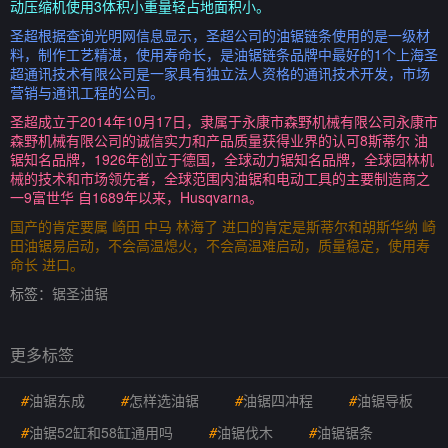
动压缩机使用3体积小重量轻占地面积小。
圣超根据查询光明网信息显示，圣超公司的油锯链条使用的是一级材
料，制作工艺精湛，使用寿命长，是油锯链条品牌中最好的1个上海圣
超通讯技术有限公司是一家具有独立法人资格的通讯技术开发，市场
营销与通讯工程的公司。
圣超成立于2014年10月17日，隶属于永康市森野机械有限公司永康市
森野机械有限公司的诚信实力和产品质量获得业界的认可8斯蒂尔 油
锯知名品牌，1926年创立于德国，全球动力锯知名品牌，全球园林机
械的技术和市场领先者，全球范围内油锯和电动工具的主要制造商之
一9富世华 自1689年以来，Husqvarna。
国产的肯定要属 崎田 中马 林海了 进口的肯定是斯蒂尔和胡斯华纳 崎
田油锯易启动，不会高温熄火，不会高温难启动，质量稳定，使用寿
命长 进口。
标签：
锯圣油锯
更多标签
#
油锯东成
#
怎样选油锯
#
油锯四冲程
#
油锯导板
#
油锯52缸和58缸通用吗
#
油锯伐木
#
油锯锯条