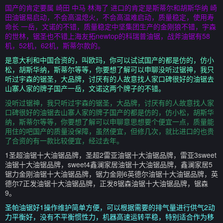
国产的肯定要属 崎田 中马 林海了 进口的肯定是斯蒂尔和胡斯华纳 崎
田油锯易启动，不会高温熄火，不会高温难启动，质量稳定，使用寿
命长 一岳，文诺的不错，质量稳定中坚集团生产的金刚狼不错，宇森
的世林，锯圣也不错上海友拓newtop的科瑞普油锯，战斧油锯有58
机，52机，62机，斯蒂尔款的。
是意大利和中国合资的，叫欧玛，你可以试试国产的都是仿的，仿小
松，胡斯华纳，斯蒂尔等等，你要想了解可以申聊没听过锯神，我只
听过宇森的锯圣，大品牌，讨厌有的人故意找人家口碑很好的油锯去
山寨人家的牌子国产一岳，文诺这两个牌子的不错。
没听过锯神，我只听过宇森的锯圣，大品牌，讨厌有的人故意找人家
口碑很好的油锯去山寨人家的牌子国产的都是仿的，仿小松，胡斯华
纳，斯蒂尔等等，你要想了解可以申聊意思想要个便宜一点，质量能
用住的吧国产的质量没保障，虽然便宜，但修几次，就比进口的也贵
了合资的有一款比较便宜，经过去年。
1圣超油锯十大油锯品牌，圣超2雷亚油锯十大油锯品牌，雷亚3sweet
油锯十大油锯品牌，sweet4鑫澜家居油锯十大油锯品牌，鑫澜家居5
锯力金刚油锯十大油锯品牌，锯力金刚6英德尔油锯十大油锯品牌，英
德尔7正发油锯十大油锯品牌，正发8锯森油锯十大油锯品牌，锯森
9。
圣帕油锯好1操作维护简单方便，可以根据需要的排气量进行供气2动
力平衡好，没有不平衡惯性力，机器高速运转平稳，特别适合作为移