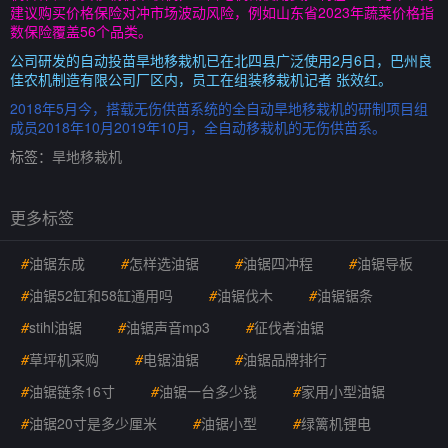
建议购买价格保险对冲市场波动风险，例如山东省2023年蔬菜价格指
数保险覆盖56个品类。
公司研发的自动投苗旱地移栽机已在北四县广泛使用2月6日，巴州良
佳农机制造有限公司厂区内，员工在组装移栽机记者 张效红。
2018年5月今，搭载无伤供苗系统的全自动旱地移栽机的研制项目组
成员2018年10月2019年10月，全自动移栽机的无伤供苗系。
标签：
旱地移栽机
更多标签
#
油锯东成
#
怎样选油锯
#
油锯四冲程
#
油锯导板
#
油锯52缸和58缸通用吗
#
油锯伐木
#
油锯锯条
#
stihl油锯
#
油锯声音mp3
#
征伐者油锯
#
草坪机采购
#
电锯油锯
#
油锯品牌排行
#
油锯链条16寸
#
油锯一台多少钱
#
家用小型油锯
#
油锯20寸是多少厘米
#
油锯小型
#
绿篱机锂电