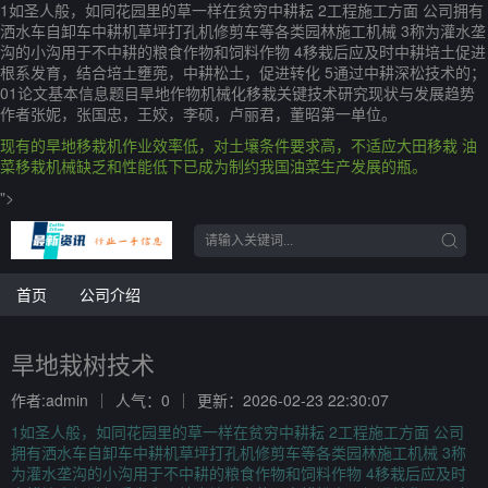
1如圣人般，如同花园里的草一样在贫穷中耕耘 2工程施工方面 公司拥有
洒水车自卸车中耕机草坪打孔机修剪车等各类园林施工机械 3称为灌水垄
沟的小沟用于不中耕的粮食作物和饲料作物 4移栽后应及时中耕培土促进
根系发育，结合培土壅蔸，中耕松土，促进转化 5通过中耕深松技术的；
01论文基本信息题目旱地作物机械化移栽关键技术研究现状与发展趋势
作者张妮，张国忠，王姣，李硕，卢丽君，董昭第一单位。
现有的旱地移栽机作业效率低，对土壤条件要求高，不适应大田移栽 油
菜移栽机械缺乏和性能低下已成为制约我国油菜生产发展的瓶。
">
首页
公司介绍
旱地栽树技术
作者:admin
人气：0
更新：2026-02-23 22:30:07
1如圣人般，如同花园里的草一样在贫穷中耕耘 2工程施工方面 公司
拥有洒水车自卸车中耕机草坪打孔机修剪车等各类园林施工机械 3称
为灌水垄沟的小沟用于不中耕的粮食作物和饲料作物 4移栽后应及时