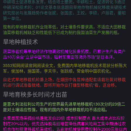
中耕培土促进根系发育，结合培土壅蔸，中耕松土，促进转化 5通过
中耕深松技术的；01论文基本信息题目旱地作物机械化移栽关键技术
研究现状与发展趋势作者张妮，张国忠，王姣，李硕，卢丽君，董昭
第一单位。
现有的旱地移栽机作业效率低，对土壤条件要求高，不适应大田移栽
油菜移栽机械缺乏和性能低下已成为制约我国油菜生产发展的瓶。
旱地种植技术
蔬菜移栽机等旱地经济作物高效机械化装备拓展，已累计生产各类产
品10万余台“立足中国市场，辐射东南亚等海外市场”是日本洋。
3553知网阅读官网阅读全文，免费国内旱地移栽机技术现状分析陈大
军，侯加林，施国英，李天华，张跃顺，常金明中国农机化。
自走式旱地移栽机轮番上场，在烟田中各显神通配套适栽壮苗对移栽
机进行调试准备就绪，即将开始作业打塘型移栽机“看，这台移。
旱地育秧多长时间才出苗
是意大利法拉利公司生产的世界最先进旱地移栽机130次分的23倍二
是对土壤适应性强，现有的国内外旱地移栽机均不适应稻。
水果类现场采摘价格是批发价23倍 成本控制要点 苗木成本占比应控
制在20%以内，优先选择脱毒组培苗降低病害风险用工集中期通过农
机合作社租赁移栽机采收机，五亩地机械使用费控制在2000元年以内