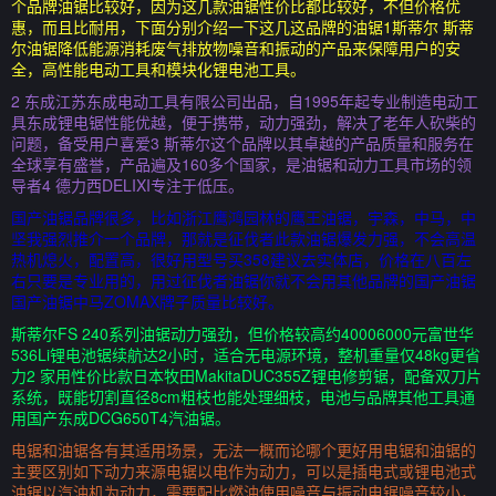
个品牌油锯比较好，因为这几款油锯性价比都比较好，不但价格优
惠，而且比耐用，下面分别介绍一下这几这品牌的油锯1斯蒂尔 斯蒂
尔油锯降低能源消耗废气排放物噪音和振动的产品来保障用户的安
全，高性能电动工具和模块化锂电池工具。
2 东成江苏东成电动工具有限公司出品，自1995年起专业制造电动工
具东成锂电锯性能优越，便于携带，动力强劲，解决了老年人砍柴的
问题，备受用户喜爱3 斯蒂尔这个品牌以其卓越的产品质量和服务在
全球享有盛誉，产品遍及160多个国家，是油锯和动力工具市场的领
导者4 德力西DELIXI专注于低压。
国产油锯品牌很多，比如浙江鹰鸿园林的鹰王油锯，宇森，中马，中
坚我强烈推介一个品牌，那就是征伐者此款油锯爆发力强，不会高温
热机熄火，配置高，很好用型号买358建议去实体店，价格在八百左
右只要是专业用的，用过征伐者油锯你就不会用其他品牌的国产油锯
国产油锯中马ZOMAX牌子质量比较好。
斯蒂尔FS 240系列油锯动力强劲，但价格较高约40006000元富世华
536Li锂电池锯续航达2小时，适合无电源环境，整机重量仅48kg更省
力2 家用性价比款日本牧田MakitaDUC355Z锂电修剪锯，配备双刀片
系统，既能切割直径8cm粗枝也能处理细枝，电池与品牌其他工具通
用国产东成DCG650T4汽油锯。
电锯和油锯各有其适用场景，无法一概而论哪个更好用电锯和油锯的
主要区别如下动力来源电锯以电作为动力，可以是插电式或锂电池式
油锯以汽油机为动力，需要配比燃油使用噪音与振动电锯噪音较小，