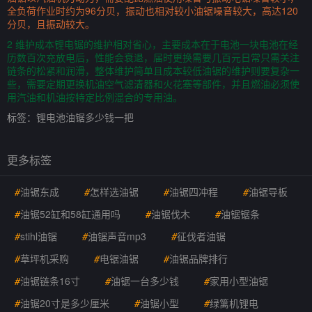
全负荷作业时约为96分贝，振动也相对较小油锯噪音较大，高达120
分贝，且振动较大。
2 维护成本锂电锯的维护相对省心，主要成本在于电池一块电池在经
历数百次充放电后，性能会衰退，届时更换需要几百元日常只需关注
链条的松紧和润滑，整体维护简单且成本较低油锯的维护则要复杂一
些，需要定期更换机油空气滤清器和火花塞等部件，并且燃油必须使
用汽油和机油按特定比例混合的专用油。
标签：
锂电池油锯多少钱一把
更多标签
#
油锯东成
#
怎样选油锯
#
油锯四冲程
#
油锯导板
#
油锯52缸和58缸通用吗
#
油锯伐木
#
油锯锯条
#
stihl油锯
#
油锯声音mp3
#
征伐者油锯
#
草坪机采购
#
电锯油锯
#
油锯品牌排行
#
油锯链条16寸
#
油锯一台多少钱
#
家用小型油锯
#
油锯20寸是多少厘米
#
油锯小型
#
绿篱机锂电