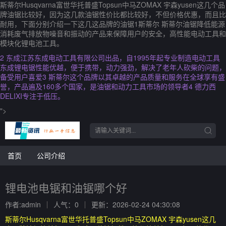
斯蒂尔Husqvarna富世华托普盛Topsun中马ZOMAX 宇森yusen这几个品
牌油锯比较好，因为这几款油锯性价比都比较好，不但价格优惠，而且比
耐用，下面分别介绍一下这几这品牌的油锯1斯蒂尔 斯蒂尔油锯降低能源
消耗废气排放物噪音和振动的产品来保障用户的安全，高性能电动工具和
模块化锂电池工具。
2 东成江苏东成电动工具有限公司出品，自1995年起专业制造电动工具
东成锂电锯性能优越，便于携带，动力强劲，解决了老年人砍柴的问题，
备受用户喜爱3 斯蒂尔这个品牌以其卓越的产品质量和服务在全球享有盛
誉，产品遍及160多个国家，是油锯和动力工具市场的领导者4 德力西
DELIXI专注于低压。
">
首页
公司介绍
锂电池电锯和油锯哪个好
作者:admin
人气：0
更新：2026-02-24 04:30:08
斯蒂尔Husqvarna富世华托普盛Topsun中马ZOMAX 宇森yusen这几