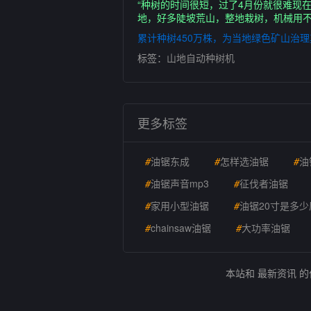
“种树的时间很短，过了4月份就很难现
地，好多陡坡荒山，整地栽树，机械用不
累计种树450万株，为当地绿色矿山治
标签：
山地自动种树机
更多标签
#
油锯东成
#
怎样选油锯
#
油
#
油锯声音mp3
#
征伐者油锯
#
家用小型油锯
#
油锯20寸是多少
#
chainsaw油锯
#
大功率油锯
本站和 最新资讯 