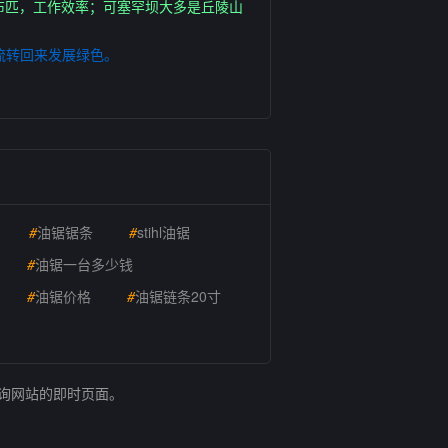
布匹，工作效率；可塞罕坝大多是丘陵山
流转回来发展绿色。
#
油锯锯条
#
stihl油锯
#
油锯一台多少钱
#
油锯价格
#
油锯链条20寸
查询网站的即时页面。