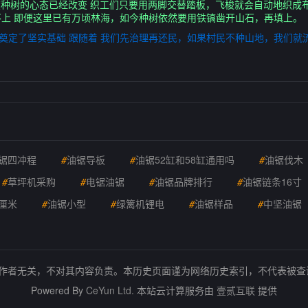
在种树的心态已经改变 织工们只要用两脚交替踏板，飞梭就会自动地织成
上 即便这里已有万顷林海，如今种树依然要用铁镐凿开山石，再填上。
理奠定了坚实基础 跟随着 我们先治理再还民，如果村民不种山地，我们就
锯四冲程
#
油锯导板
#
油锯52缸和58缸通用吗
#
油锯伐木
#
草坪机采购
#
电锯油锯
#
油锯品牌排行
#
油锯链条16寸
厘米
#
油锯小型
#
绿篱机锂电
#
油锯样品
#
中坚油锯
的作者无关，不对其内容负责。本历史页面谨为网络历史索引，不代表被
Powered By
CeYun Ltd.
本站云计算服务由
壹贰互联
提供