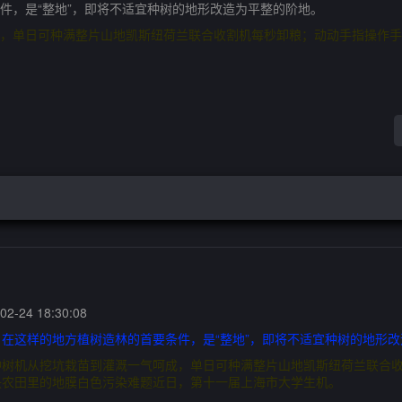
件，是“整地”，即将不适宜种树的地形改造为平整的阶地。
，单日可种满整片山地凯斯纽荷兰联合收割机每秒卸粮；动动手指操作手
2-24 18:30:08
在这样的地方植树造林的首要条件，是“整地”，即将不适宜种树的地形
种树机从挖坑栽苗到灌溉一气呵成，单日可种满整片山地凯斯纽荷兰联合
决农田里的地膜白色污染难题近日，第十一届上海市大学生机。