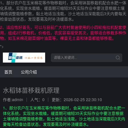
1、部分农户在玉米棉花等作物移栽时，会采用钵苗移栽机配合水肥一体
化系统，实现坐水栽植，缓苗期可缩短35天实际作业中要注意根据土壤
墒情调整栽植参数，黏土地适当浅栽，沙土地适当深栽栽后3天内要每天
检查幼苗状态，发现萎蔫及时补浇缓苗水。
2、适应性好首先，可以与目前广大农村普遍使用的小四轮拖拉机配套使
用，组成2行移栽机，价格低，农民容易接受其次，能够适合移栽多种作
物，如玉米棉花甜菜烟叶油菜等，裸苗无土苗和钵苗都能够移栽。
">
首页
公司介绍
水稻钵苗移栽机原理
作者:admin
人气：0
更新：2026-02-25 22:30:10
1、部分农户在玉米棉花等作物移栽时，会采用钵苗移栽机配合水肥一
体化系统，实现坐水栽植，缓苗期可缩短35天实际作业中要注意根据
土壤墒情调整栽植参数，黏土地适当浅栽，沙土地适当深栽栽后3天内
要每天检查幼苗状态，发现萎蔫及时补浇缓苗水。