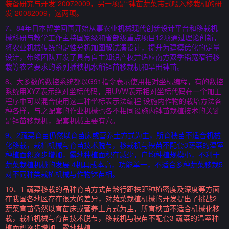
装备研究与开发”20072009，另一项是“钵苗蔬菜带式喂入移栽机的研
发”20082009，这两项。
7、84年日本留学回国开始从事农业机械现代创新设计平台和移栽机
械科研与教学工作主持国家级和省部级重点项目12项通过理论创新，
将农业机械传统的定性分析加图解试凑设计，提升为建模优化的定量
设计，带领团队开发了具有自主知识产权并适应南方双季稻宽窄行移
栽等农艺要求的系列插秧机水稻钵苗移栽机和旱田钵苗。
8、大多数的数控系统都以G91指令表示使用相对坐标编程，有的数控
系统用XYZ表示绝对坐标代码，用UVW表示相对坐标代码在一个加工
程序中可以混合使用这二种坐标表示法编程 设施内作物的栽培方法各
种各样，与之配套的作业机械也各不相同设施内钵苗栽植技术的关键
是钵苗移栽机，配套机械主要有穴。
9、2蔬菜育苗仍然以育苗床或营养土方式为主，所育秧苗不适合机械
化移栽，栽植机械与育苗技术脱节，移栽机与秧苗不配套3蔬菜的温室
种植面积逐步增加，露地种植面积在减少，户均种植规模小，不利于
蔬菜栽植机械的发展 4机具成本高，功能单一，不适合多种蔬菜移栽5
对不同种类栽植机械与作物钵苗相。
10、1 蔬菜移栽的品种育苗方式苗龄行距株距种植密度及深度等方面
在我国各地区存在很大的差异，对蔬菜栽植机械的开发提出了挑战2
蔬菜育苗仍然以育苗床或营养土方式为主，所育秧苗不适合机械化移
栽，栽植机械与育苗技术脱节，移栽机与秧苗不配套3 蔬菜的温室种
植面积逐步增加，露地种植。