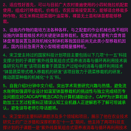
2、适应性好首先，可以与目前广大农村普遍使用的小四轮拖拉机配套
使用，组成2行移栽机，价格低，农民容易接受其次，能够适合移栽多
种作物，如玉米棉花甜菜烟叶油菜等，裸苗无土苗和钵苗都能够移
栽。
3、设施内作物的栽培方法各种各样，与之配套的作业机械也各不相同
设施内钵苗栽植技术的关键是钵苗移栽机，配套机械主要有穴盘育苗
钵盘育苗装置及高效机械化制钵机等我国目前尚无此类小型移栽机因
此，国内目前急需开发小型精密或精量播种机。
4、宋卫堂主持过的国家科技计划项目主要包括以下几项“十一五”科技
支撑计划的子课题“紫外线臭氧组合式营养液消毒与循环再利用技术装
备研究与开发”该项目着重于蔬菜生产过程中的消毒与循环利用技术
“钵苗蔬菜带式喂入移栽机的研发”该项目致力于蔬菜移栽机的研发，
推动蔬菜种植的机械化“十五”科。
5、自我介绍3分钟中文介绍，突出学术背景研究兴趣与热情，避免流
水账例如强调毕业设计如温室钵苗移栽机的挑战性与独立完成经历专
业问题应对CADCAPP概念CAD为计算机辅助设计，CAPP为计算机辅
助加工工艺过程需纠正错误认知工业机器人正逆解若不了解可坦诚承
认，避免误导老师引导话题将。
6、宋卫堂的主要科研课题涉及多个领域和项目，展示了他在农业技术
研究上的广泛涉猎和深厚积累在“十一五”期间，他主持了两项科技支
撑计划的子课题一是“紫外线臭氧组合式营养液消毒与循环再利用技术