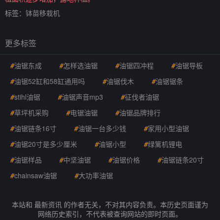
标签：
钵苗移栽机
更多标签
#
油锯东成
#
怎样选油锯
#
油锯四冲程
#
油锯导板
#
油锯52缸和58缸通用吗
#
油锯伐木
#
油锯锯条
#
stihl油锯
#
油锯声音mp3
#
征伐者油锯
#
草坪机采购
#
电锯油锯
#
油锯品牌排行
#
油锯链条16寸
#
油锯一台多少钱
#
家用小型油锯
#
油锯20寸是多少厘米
#
油锯小型
#
绿篱机锂电
#
油锯样品
#
中坚油锯
#
油锯价格
#
油锯链条20寸
#
chainsaw油锯
#
大功率油锯
本站和 最新资讯 的作者无关，不对其内容负责。本历史页面谨为
网络历史索引，不代表被查询网站的即时页面。