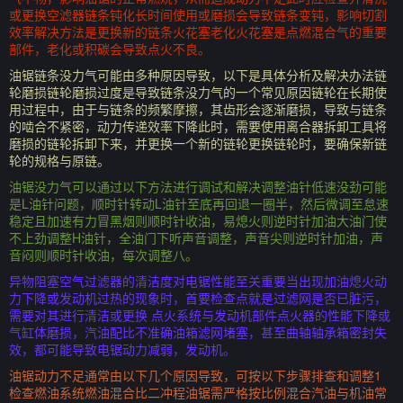
或更换空滤器链条钝化长时间使用或磨损会导致链条变钝，影响切割
效率解决方法是更换新的链条火花塞老化火花塞是点燃混合气的重要
部件，老化或积碳会导致点火不良。
油锯链条没力气可能由多种原因导致，以下是具体分析及解决办法链
轮磨损链轮磨损过度是导致链条没力气的一个常见原因链轮在长期使
用过程中，由于与链条的频繁摩擦，其齿形会逐渐磨损，导致与链条
的啮合不紧密，动力传递效率下降此时，需要使用离合器拆卸工具将
磨损的链轮拆卸下来，并更换一个新的链轮更换链轮时，要确保新链
轮的规格与原链。
油锯没力气可以通过以下方法进行调试和解决调整油针低速没劲可能
是L油针问题，顺时针转动L油针至底再回退一圈半，然后微调至怠速
稳定且加速有力冒黑烟则顺时针收油，易熄火则逆时针加油大油门使
不上劲调整H油针，全油门下听声音调整，声音尖则逆时针加油，声
音闷则顺时针收油，每次调整八。
异物阻塞空气过滤器的清洁度对电锯性能至关重要当出现加油熄火动
力下降或发动机过热的现象时，首要检查点就是过滤网是否已脏污，
需要对其进行清洁或更换 点火系统与发动机部件点火器的性能下降或
气缸体磨损，汽油配比不准确油箱滤网堵塞，甚至曲轴轴承箱密封失
效，都可能导致电锯动力减弱，发动机。
油锯动力不足通常由以下几个原因导致，可按以下步骤排查和调整1
检查燃油系统燃油混合比二冲程油锯需严格按比例混合汽油与机油常