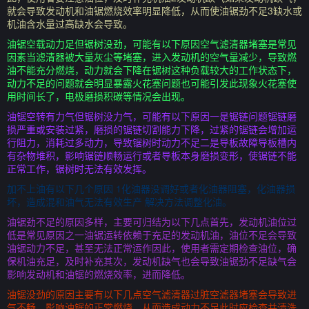
就会导致发动机和油锯燃烧效率明显降低，从而使油锯劲不足3缺水或
机油含水量过高缺水会导致。
油锯空载动力足但锯树没劲，可能有以下原因空气滤清器堵塞是常见
因素当滤清器被大量灰尘等堵塞，进入发动机的空气量减少，导致燃
油不能充分燃烧，动力就会下降在锯树这种负载较大的工作状态下，
动力不足的问题就会明显暴露火花塞问题也可能引发此现象火花塞使
用时间长了，电极磨损积碳等情况会出现。
油锯空转有力气但锯树没力气，可能有以下原因一是锯链问题锯链磨
损严重或安装过紧，磨损的锯链切割能力下降，过紧的锯链会增加运
行阻力，消耗过多动力，导致锯树时动力不足二是导板故障导板槽内
有杂物堆积，影响锯链顺畅运行或者导板本身磨损变形，使锯链不能
正常工作，锯树时无法有效发挥。
加不上油有以下几个原因 1化油器没调好或者化油器阻塞，化油器损
坏，造成混和油气无法有效生产 解决方法调整化油。
油锯劲不足的原因多样，主要可归结为以下几点首先，发动机油位过
低是常见原因之一油锯运转依赖于充足的发动机油，油位不足会导致
油锯动力不足，甚至无法正常运作因此，使用者需定期检查油位，确
保机油充足，及时补充其次，发动机缺气也会导致油锯劲不足缺气会
影响发动机和油锯的燃烧效率，进而降低。
油锯没劲的原因主要有以下几点空气滤清器过脏空滤器堵塞会导致进
气不畅，影响油锯的正常燃烧，从而造成动力不足此时应检查并清洗