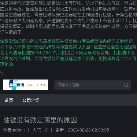
油锯的空气滤清器能够过滤锯沫尘土等异物，防止异物进入气缸，造成拉
缸恶劣事故，当油锯出现加油熄火工作无力发动机过热等故障时，就有可
能是空滤器过脏，需要检修保养空滤器应在工作前进行检查，干净合格的
空滤器对准太阳光观察，应透彻明亮不合格的空滤器上布满木渣尘土，抚
摸感觉厚硬，此时应用热肥皂水清洗晾干干净透光松软的空滤器，方可保
证油锯的正。
油锯没劲的核心解决思路是排查并修复动力传输或燃油系统的关键问题，
以下是具体步骤一燃油系统故障排查最常见原因1 检查燃油混合比油锯需
使用汽油与机油按251至501的比例混合不同型号略有差异，若机油比例
过高或汽油过期，会导致燃烧不充分建议排空旧油，更换新鲜混合油2 清
理化油。
">
首页
公司介绍
油锯没有劲是哪里的原因
作者:admin
人气：0
更新：2026-02-26 02:30:08