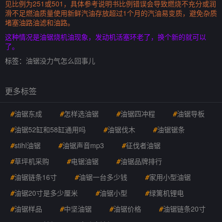
见比例为251或501，具体参考说明书比例错误会导致燃烧不充分或润
滑不足燃油质量使用新鲜汽油存放超过1个月的汽油易变质，避免杂质
堵塞油路油滤和油路。
这种情况是油锯烧机油现象，发动机活塞环老了，换个新的就可以
了。
标签：
油锯没力气怎么回事儿
更多标签
#
油锯东成
#
怎样选油锯
#
油锯四冲程
#
油锯导板
#
油锯52缸和58缸通用吗
#
油锯伐木
#
油锯锯条
#
stihl油锯
#
油锯声音mp3
#
征伐者油锯
#
草坪机采购
#
电锯油锯
#
油锯品牌排行
#
油锯链条16寸
#
油锯一台多少钱
#
家用小型油锯
#
油锯20寸是多少厘米
#
油锯小型
#
绿篱机锂电
#
油锯样品
#
中坚油锯
#
油锯价格
#
油锯链条20寸