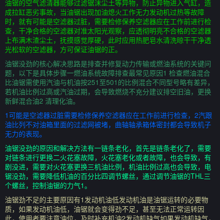
油锯的空气滤清器能够过滤锯沫尘土等异物，防止异物进入气缸，造
成拉缸恶劣事故，当油锯出现加油熄火工作无力发动机过热等故障
时，就有可能是空滤器过脏，需要检修保养空滤器应在工作前进行检
查，干净合格的空滤器对准太阳光观察，应透彻明亮不合格的空滤器
上布满木渣尘土，抚摸感觉厚硬，此时应用热肥皂水清洗晾干干净透
光松软的空滤器，方可保证油锯的正。
油锯没劲的核心解决思路是排查并修复动力传输或燃油系统的关键问
题，以下是具体步骤一燃油系统故障排查最常见原因1 检查燃油混合
比油锯需使用汽油与机油按251至501的比例混合不同型号略有差异，
若机油比例过高或汽油过期，会导致燃烧不充分建议排空旧油，更换
新鲜混合油2 清理化油。
1可能是空滤器过脏需要检修保养空滤器应在工作前进行检查，2汽跟
油比列不对油箱里面的过滤网被堵，曲轴轴承箱体密封都会导致机子
无力的表现。
油锯没劲的原因和解决方法有一链条老化，首先是链条老化了，需要
对链条进行更换二火花塞故障，火花塞老化或者故障，也会导致，有
剧没进，需要对火花塞更换三机油比例，机油比例过高也会导致，电
锯没劲，需要降低机油的百分比四调节螺丝，通过调节油锯的THL三
个螺丝，控制油锯的力气1。
油锯劲不足的主要原因有1发动机油低发动机油是油锯运转的必要物
质，如果发动机油低，油锯就会变得劲不足，甚至无法正常运转因
此，使用者要注意油位，及时补充机油2发动机缺气如果发动机缺气，