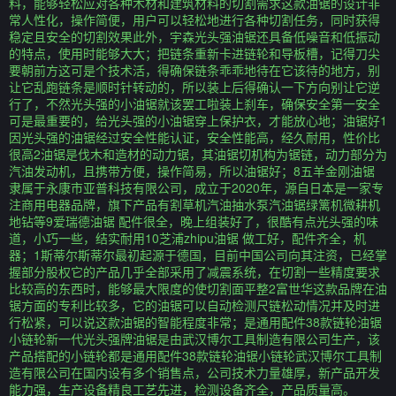
料，能够轻松应对各种木材和建筑材料的切割需求这款油锯的设计非
常人性化，操作简便，用户可以轻松地进行各种切割任务，同时获得
稳定且安全的切割效果此外，宇森光头强油锯还具备低噪音和低振动
的特点，使用时能够大大；把链条重新卡进链轮和导板槽，记得刀尖
要朝前方这可是个技术活，得确保链条乖乖地待在它该待的地方，别
让它乱跑链条是顺时针转动的，所以装上后得确认一下方向别让它逆
行了，不然光头强的小油锯就该罢工啦装上刹车，确保安全第一安全
可是最重要的，给光头强的小油锯穿上保护衣，才能放心地；油锯好1
因光头强的油锯经过安全性能认证，安全性能高，经久耐用，性价比
很高2油锯是伐木和造材的动力锯，其油锯切机构为锯链，动力部分为
汽油发动机，且携带方便，操作简易，所以油锯好；8五羊金刚油锯
隶属于永康市亚普科技有限公司，成立于2020年，源自日本是一家专
注商用电器品牌，旗下产品有割草机汽油抽水泵汽油锯绿篱机微耕机
地钻等9爱瑞德油锯 配件很全，晚上组装好了，很酷有点光头强的味
道，小巧一些，结实耐用10芝浦zhipu油锯 做工好，配件齐全，机
器；1斯蒂尔斯蒂尔最初起源于德国，目前中国公司向其注资，已经掌
握部分股权它的产品几乎全部采用了减震系统，在切割一些精度要求
比较高的东西时，能够最大限度的使切割面平整2富世华这款品牌在油
锯方面的专利比较多，它的油锯可以自动检测尺链松动情况并及时进
行松紧，可以说这款油锯的智能程度非常；是通用配件38款链轮油锯
小链轮新一代光头强牌油锯是由武汉博尔工具制造有限公司生产，该
产品搭配的小链轮都是通用配件38款链轮油锯小链轮武汉博尔工具制
造有限公司在国内设有多个销售点，公司技术力量雄厚，新产品开发
能力强，生产设备精良工艺先进，检测设备齐全，产品质量高。