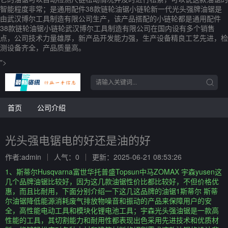
智能程度非常；是通用配件38款链轮油锯小链轮新一代光头强牌油锯是
由武汉博尔工具制造有限公司生产，该产品搭配的小链轮都是通用配件
38款链轮油锯小链轮武汉博尔工具制造有限公司在国内设有多个销售
点，公司技术力量雄厚，新产品开发能力强，生产设备精良工艺先进，检
测设备齐全，产品质量高。
">
首页
公司介绍
光头强电锯电的好还是油的好
作者:admin
人气：0
更新：2025-06-21 08:53:26
1、斯蒂尔Husqvarna富世华托普盛Topsun中马ZOMAX 宇森yusen这
几个品牌油锯比较好，因为这几款油锯性价比都比较好，不但价格优
惠，而且比耐用，下面分别介绍一下这几这品牌的油锯1斯蒂尔 斯蒂
尔油锯降低能源消耗废气排放物噪音和振动的产品来保障用户的安
全，高性能电动工具和模块化锂电池工具；宇森光头强油锯是一款高
性能的工具，其切割能力和耐用性都表现出色采用先进技术和优质材