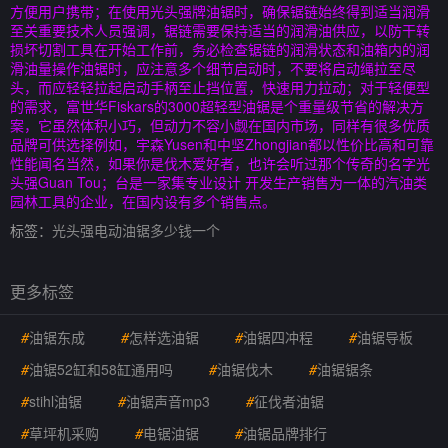
方便用户携带；在使用光头强牌油锯时，确保锯链始终得到适当润滑
至关重要技术人员强调，锯链需要保持适当的润滑油供应，以防干转
损坏切割工具在开始工作前，务必检查锯链的润滑状态和油箱内的润
滑油量操作油锯时，应注意多个细节启动时，不要将启动绳拉至尽
头，而应轻轻拉起启动手柄至止挡位置，快速用力拉动；对于轻便型
的需求，富世华Fiskars的3000超轻型油锯是个重量级节省的解决方
案，它虽然体积小巧，但动力不容小觑在国内市场，同样有很多优质
品牌可供选择例如，宇森Yusen和中坚Zhongjian都以性价比高和可靠
性能闻名当然，如果你是伐木爱好者，也许会听过那个传奇的名字光
头强Guan Tou；台是一家集专业设计 开发生产销售为一体的汽油类
园林工具的企业，在国内设有多个销售点。
标签：
光头强电动油锯多少钱一个
更多标签
#
油锯东成
#
怎样选油锯
#
油锯四冲程
#
油锯导板
#
油锯52缸和58缸通用吗
#
油锯伐木
#
油锯锯条
#
stihl油锯
#
油锯声音mp3
#
征伐者油锯
#
草坪机采购
#
电锯油锯
#
油锯品牌排行