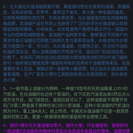
2、光头强光头强油锯质量不错，算是国内性价比很高的油锯，质量稳
定，没有返修锯，形声字，最早见于金文，本义是一种金属的器具，
引申有用锯把东西拉开，农具名等意思；光头强是国内知名的园林机
械品牌，其油锯产品在市场上也获得了广泛的好评光头强油锯以高效
稳定和耐用著称，价格亲民，适合普通用户使用华森王作为一家国内
专业的园林机械制造商，其油锯产品种类丰富，能够满足不同用户的
需求华森王油锯在切割能力和耐久性方面表现出色，价格也较为合理
爱可是国内一家；可以的，光头强油锯，在使用之前，先兑好汽油和
机油的混合油，倒入油锯油箱打开电源开关，拔出风门拉启动拉盘，
拉数下，关闭风门再拉启动拉盘就能点燃油锯发动机然后中油门锯树
即可一始终保证锯链润滑1锯链和导板的润滑对于油锯使用来说，及其
重要技术人员说，锯链必须一直都有小量润滑；好正品光头强油锯质
量有保障，生产厂家武义博尔工具制造有限公司值得购买，但价格有
点小贵。
3、1一般市面上油锯分为两种，一种是78型号的先把油箱灌上251的
汽机油，在化油器的右边有个泵油的，往下压到汽油流出来2然后点火
将开关开启，油门锁锁住，直接拉就可以了，这种油锯是不需要开关
风门3第二种是属于那种仿进口的小型油锯，这种小型油锯的汽机油比
例为151，灌上油4点火；综上所述，宇森光头强油锯不仅是一款高性
能的切割工具，更是一款值得信赖的家庭和专业使用工具。
4、很好1博尔光头强油锯功率大，操作方便，作业速度快，是很好的
一款油锯2该油锯采用箱体材质铝合金高成本金属齿轮箱体，油锯轻便