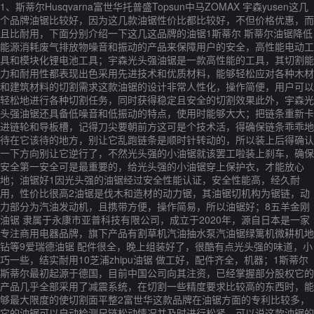
1、斯蒂尔Husqvarna富世华托普盛Topsun中马ZOMAX 宇森yusen这几
个品牌油锯比较好，因为这几款油锯性价比都比较好，不但价格优惠，而
且比耐用，下面分别介绍一下这几这品牌的油锯1斯蒂尔 斯蒂尔油锯降低
能源消耗废气排放物噪音和振动的产品来保障用户的安全，高性能电动工
具和模块化锂电池工具；宇森光头强油锯是一款高性能的工具，其切割能
力和耐用性都表现出色采用先进技术和优质材料，能够轻松应对各种木材
和建筑材料的切割需求这款油锯的设计非常人性化，操作简便，用户可以
轻松地进行各种切割任务，同时获得稳定且安全的切割效果此外，宇森光
头强油锯还具备低噪音和低振动的特点，使用时能够大大；把链条重新卡
进链轮和导板槽，记得刀尖要朝前方这可是个技术活，得确保链条乖乖地
待在它该待的地方，别让它乱跑链条是顺时针转动的，所以装上后得确认
一下方向别让它逆行了，不然光头强的小油锯就该罢工啦装上刹车，确保
安全第一安全可是最重要的，给光头强的小油锯穿上保护衣，才能放心
地；油锯好1因光头强的油锯经过安全性能认证，安全性能高，经久耐
用，性价比很高2油锯是伐木和造材的动力锯，其油锯切机构为锯链，动
力部分为汽油发动机，且携带方便，操作简易，所以油锯好；8五羊金刚
油锯 隶属于永康市亚普科技有限公司，成立于2020年，源自日本是一家
专注商用电器品牌，旗下产品有割草机汽油抽水泵汽油锯绿篱机微耕机地
钻等9爱瑞德油锯 配件很全，晚上组装好了，很酷有点光头强的味道，小
巧一些，结实耐用10芝浦zhipu油锯 做工好，配件齐全，机器；1斯蒂尔
斯蒂尔最初起源于德国，目前中国公司向其注资，已经掌握部分股权它的
产品几乎全部采用了减震系统，在切割一些精度要求比较高的东西时，能
够最大限度的使切割面平整2富世华这款品牌在油锯方面的专利比较多，
它的油锯可以自动检测尺链松动情况并及时进行松紧，可以说这款油锯的